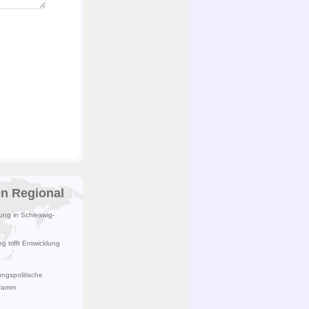
en Regional
lung in Schleswig-
 trifft Entwicklung
ngspolitische
gramm