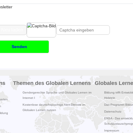
sletter
 Neu laden
Senden
ns
Themen des Globalen Lernens
Globales Lern
Gendergerechte Sprache und Globales Lernen im
Bildung trifft Entwick
Internet I
Holstein
garten
Kostenlose deutschsprachige Alert-Dienste im
Das Programm Bildung
n
Globalen Lernen nutzen
Datenschutz
ildung
ENSA - Das entwicklu
Schulaustauschpro
Impressum