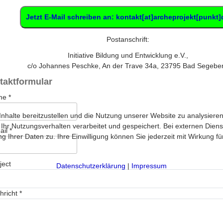
Jetzt E-Mail schreiben an: kontakt[at]archeprojekt[punkt]
Postanschrift:
Initiative Bildung und Entwicklung e.V.,
c/o Johannes Peschke, An der Trave 34a, 23795 Bad Segebe
taktformular
me
*
halte bereitzustellen und die Nutzung unserer Website zu analysieren
 Nutzungsverhalten verarbeitet und gespeichert. Bei externen Diensten 
ail
*
 Ihrer Daten zu. Ihre Einwilligung können Sie jederzeit mit Wirkung f
ject
Datenschutzerklärung
|
Impressum
hricht
*