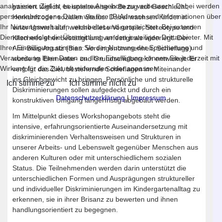
analysieren. Ziel ist es unsere Angebote zu verbessern. Dabei werden
passiert täglich, beispielsweise in Bezug auf Geschlecht,
personenbezogene Daten wie Ihre IP-Adresse und Informationen über
Herkunft oder sozialen Status. Dabei wachsen Kinder in
Ihr Nutzungsverhalten verarbeitet und gespeichert. Bei externen
einer Umwelt auf, welche diese Vorurteile, Stereotype und
Diensten erfolgt die Übermittlung an den jeweiligen Drittanbieter. Mit
Klischees eher bestätigt und verfestigt als widerlegt. Der
Ihrer Einwilligung stimmen Sie der Nutzung der Speicherung und
Anti-Bias-Ansatz (Bias: Voreingenommenheit, Schieflage)
Verarbeitung Ihrer Daten zu. Ihre Einwilligung können Sie jederzeit mit
wurde im Elementar- und Grundschulbereich entwickelt. Er
Wirkung für die Zukunft widerrufen oder anpassen.
verfolgt das Ziel, bestehende Schieflagen im Miteinander
ins Gleichgewicht zu bringen. Persönliche und strukturelle
Ich stimme zu
Ich stimme nicht zu
Diskriminierungen sollen aufgedeckt und durch ein
Datenschutzerklärung
|
Impressum
konstruktiven Umgang längerfristig abgebaut werden.
Im Mittelpunkt dieses Workshopangebots steht die
intensive, erfahrungsorientierte Auseinandersetzung mit
diskriminierenden Verhaltensweisen und Strukturen in
unserer Arbeits- und Lebenswelt gegenüber Menschen aus
anderen Kulturen oder mit unterschiedlichem sozialen
Status. Die Teilnehmenden werden darin unterstützt die
unterschiedlichen Formen und Ausprägungen struktureller
und individueller Diskriminierungen im Kindergartenalltag zu
erkennen, sie in ihrer Brisanz zu bewerten und ihnen
handlungsorientiert zu begegnen.