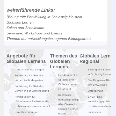
weiterführende Links:
Bildung trifft Entwicklung in Schleswig-Holstein
Globales Lernen
Kakao und Schokolade
Seminare, Workshops und Events
Themen der entwicklungsbezogenen Bildungsarbeit
Angebote für
Themen des
Globales Lernen
Globalen Lernens
Globalen
Regional
Lernens
Afrika in die Kita bringen
Bildung trifft Entwicklun
in Schleswig-Holstein
Gendergerechte
Fortbildung für Globales
Sprache und
Lernen im Kindergarten
Das Programm Bildung
Globales Lernen
trifft Entwicklung
Fortbildung für Globales
im Internet I
Lernen in der Umweltbildung
Datenschutz
Kostenlose
Fortbildungen für
ENSA - Das
deutschsprachige
rückkehrende Fachkräfte der
entwicklungspolitische
Alert-Dienste im
Entwicklungszusammenarbeit
Schulaustauschprogr
Globalen Lernen
Projektplanung und -
Impressum
nutzen