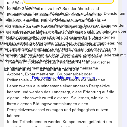
um! Was
Wir benutzen Cookies
hat das Ganze mit mir zu tun? So oder ähnlich sind
Wir verwenden auf unserer Website Cookies und externe Dienste, um
manchmal die Reaktionen von Menschen, wenn das
Inhalte bereitzustellen und die Nutzung unserer Website zu
Gespräch auf das Thema "Globales Lernen" kommt.
analysieren. Ziel ist es unsere Angebote zu verbessern. Dabei werden
„Globales Lernen“ versteht sich als pädagogische Antwort
personenbezogene Daten wie Ihre IP-Adresse und Informationen über
auf die Anforderungen, die die zunehmende Globalisierung
Ihr Nutzungsverhalten verarbeitet und gespeichert. Bei externen
aller Lebensprozesse in der einen Welt an uns stellt.
Diensten erfolgt die Übermittlung an den jeweiligen Drittanbieter. Mit
Dieser Workshop ist ein Praxisangebot zum „Globalen
Ihrer Einwilligung stimmen Sie der Nutzung der Speicherung und
Lernen“ in der Umweltbildung und vermittelt das Rüstzeug
Verarbeitung Ihrer Daten zu. Ihre Einwilligung können Sie jederzeit mit
um Kinder, Jugendliche oder Erwachsene an globale
Wirkung für die Zukunft widerrufen oder anpassen.
Themen mit lokalem Bezug heranzuführen. In praktischer
und erlebnisorientierter Weise – über gemeinsame
Ich stimme zu
Ich stimme nicht zu
Aktionen, Experimentieren, Gruppenarbeit oder
Datenschutzerklärung
|
Impressum
Rollenspiele – lernen die Teilnehmenden die Vielfalt an
Lebenswelten aus mindestens einer anderen Perspektive
kennen und werden dazu angeregt, diese Erfahrung auf die
eigene Lebenswelt zu refl ektieren. Sie lernen, wie sie in
ihren eigenen Bildungsveranstaltungen einen
Perspektivenwechsel erzeugen und pädagogisch nutzen
können.
In den Teilnehmenden werden Kompetenzen gefördert um