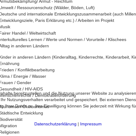
Armutsbekämpfung/ Armut - Reichtum
Umwelt / Ressourcenschutz (Wälder, Böden, Luft)
Deutsche und internationale Entwicklungszusammenarbeit (auch Mille
Entwicklungsziele, Paris Erklärung etc.) / Arbeiten im Projekt
Musik
Fairer Handel / Weltwirtschaft
Interkulturelles Lernen / Werte und Normen / Vorurteile / Klischees
Alltag in anderen Ländern
Kinder in anderen Ländern (Kinderalltag, Kinderrechte, Kinderarbeit, Ki
Ernährung
Frieden / Konfliktbearbeitung
Klima / Energie / Wasser
Frauen / Gender
Gesundheit / HIV-AIDS
halte bereitzustellen und die Nutzung unserer Website zu analysieren
Menschenrechte / Demokratieförderung
 Nutzungsverhalten verarbeitet und gespeichert. Bei externen Diensten 
 Ihrer Daten zu. Ihre Einwilligung können Sie jederzeit mit Wirkung f
Tourismus / Ökotourismus
Städtische Entwicklung
Biodiversität
Datenschutzerklärung
|
Impressum
Migration
Religionen