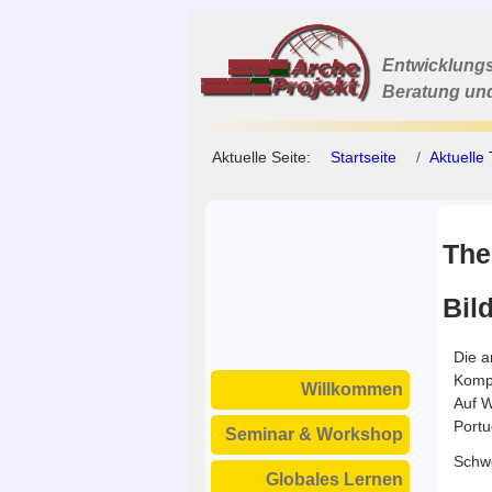
Entwicklungs
Beratung un
Aktuelle Seite:
Startseite
Aktuell
The
Bil
Die a
Kompe
Willkommen
Auf W
Portu
Seminar & Workshop
Schwe
Globales Lernen