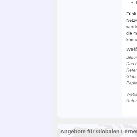
Fühlt
Netzw
werde
die m
könn
wei
Bildu
Das P
Refe
Globa
Papie
Webse
Refe
Angebote für Globalen Lerne