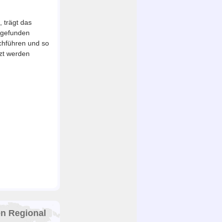
 trägt das
t gefunden
chführen und so
zt werden
en Regional