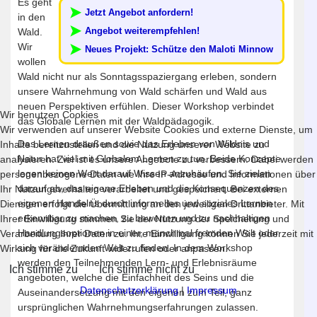
Es geht
Jetzt Angebot anfordern!
in den
Angebot weiterempfehlen!
Wald.
Wir
Neues Projekt: Schütze den Maloti Minnow
wollen
Wald nicht nur als Sonntagsspaziergang erleben, sondern
unsere Wahrnehmung von Wald schärfen und Wald aus
neuen Perspektiven erfühlen. Dieser Workshop verbindet
Wir benutzen Cookies
das Globale Lernen mit der Waldpädagogik.
Wir verwenden auf unserer Website Cookies und externe Dienste, um
Das Lernen draußen sowie das Erleben von Wildnis und
Inhalte bereitzustellen und die Nutzung unserer Website zu
Natur hat viel mit Globalem Lernen zu tun. Beide Konzepte
analysieren. Ziel ist es unsere Angebote zu verbessern. Dabei werden
legen keinen Wert darauf Wissen anzuhäufen. Sie zielen
personenbezogene Daten wie Ihre IP-Adresse und Informationen über
darauf ab, das eigene Erleben und die Konsequenzen des
Ihr Nutzungsverhalten verarbeitet und gespeichert. Bei externen
eigenen Handelns durch informelles und soziales Lernen
Diensten erfolgt die Übermittlung an den jeweiligen Drittanbieter. Mit
erkennbar zu machen, zu bewerten und zu nachhaltigen
Ihrer Einwilligung stimmen Sie der Nutzung der Speicherung und
Handlungsoptionen in einer, manchmal fremden Welt oder
Verarbeitung Ihrer Daten zu. Ihre Einwilligung können Sie jederzeit mit
sich verändernden Welt zu finden. In dem Workshop
Wirkung für die Zukunft widerrufen oder anpassen.
werden den Teilnehmenden Lern- und Erlebnisräume
Ich stimme zu
Ich stimme nicht zu
angeboten, welche die Einfachheit des Seins und die
Datenschutzerklärung
|
Impressum
Auseinandersetzung mit den eigenen zum Teil, ganz
ursprünglichen Wahrnehmungserfahrungen zulassen.