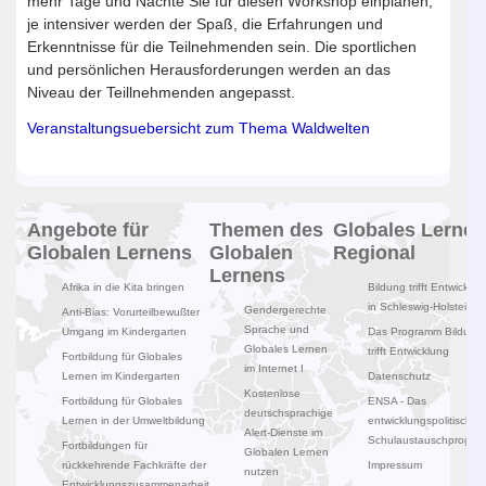
mehr Tage und Nächte Sie für diesen Workshop einplanen,
je intensiver werden der Spaß, die Erfahrungen und
Erkenntnisse für die Teilnehmenden sein. Die sportlichen
und persönlichen Herausforderungen werden an das
Niveau der Teillnehmenden angepasst.
Veranstaltungsuebersicht zum Thema Waldwelten
Angebote für
Themen des
Globales Lernen
Globalen Lernens
Globalen
Regional
Lernens
Afrika in die Kita bringen
Bildung trifft Entwicklun
in Schleswig-Holstein
Gendergerechte
Anti-Bias: Vorurteilbewußter
Sprache und
Umgang im Kindergarten
Das Programm Bildung
Globales Lernen
trifft Entwicklung
Fortbildung für Globales
im Internet I
Lernen im Kindergarten
Datenschutz
Kostenlose
Fortbildung für Globales
ENSA - Das
deutschsprachige
Lernen in der Umweltbildung
entwicklungspolitische
Alert-Dienste im
Schulaustauschprogr
Fortbildungen für
Globalen Lernen
rückkehrende Fachkräfte der
Impressum
nutzen
Entwicklungszusammenarbeit