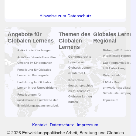
Hinweise zum Datenschutz
Angebote für
Themen des
Globales Lernen
Globalen Lernens
Globalen
Regional
Lernens
Afrika in die Kita bringen
Bildung trifft Entwicklun
in Schleswig-Holstein
Gendergerechte
Anti-Bias: Vorurteilbewußter
Sprache und
Umgang im Kindergarten
Das Programm Bildung
Globales Lernen
trifft Entwicklung
Fortbildung für Globales
im Internet I
Lernen im Kindergarten
Datenschutz
Kostenlose
Fortbildung für Globales
ENSA - Das
deutschsprachige
Lernen in der Umweltbildung
entwicklungspolitische
Alert-Dienste im
Schulaustauschprogr
Fortbildungen für
Globalen Lernen
rückkehrende Fachkräfte der
Impressum
nutzen
Entwicklungszusammenarbeit
Kontakt
Datenschutz
Impressum
© 2026 Entwicklungspolitische Arbeit, Beratung und Globales