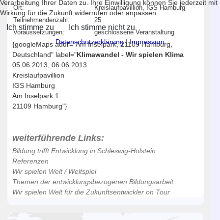
Verarbeitung Ihrer Daten zu. Ihre Einwilligung können Sie jederzeit mit
Ort:
Kreislaufpavillion, IGS Hamburg
Wirkung für die Zukunft widerrufen oder anpassen.
Teilnehmendenzahl:
25
Ich stimme zu
Ich stimme nicht zu
Voraussetzungen:
geschlossene Veranstaltung
Datenschutzerklärung
|
Impressum
{googleMaps addr="Am Inselpark, 21109 Hamburg,
Deutschland" label="
Klimawandel - Wir spielen Klima
05.06.2013, 06.06.2013
Kreislaufpavillion
IGS Hamburg
Am Inselpark 1
21109 Hamburg"}
weiterführende Links:
Bildung trifft Entwicklung in Schleswig-Holstein
Referenzen
Wir spielen Welt / Weltspiel
Themen der entwicklungsbezogenen Bildungsarbeit
Wir spielen Welt für die Zukunftsentwickler on Tour