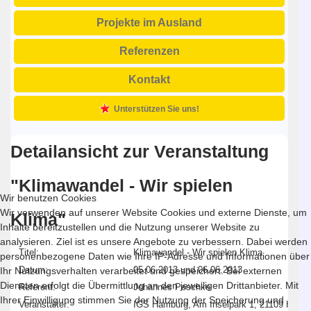
Projekte im Ausland
Referenzen
Kontakt
Unterstützen Sie uns!
Detailansicht zur Veranstaltung
"Klimawandel - Wir spielen
Wir benutzen Cookies
Wir verwenden auf unserer Website Cookies und externe Dienste, um
Klima"
Inhalte bereitzustellen und die Nutzung unserer Website zu
analysieren. Ziel ist es unsere Angebote zu verbessern. Dabei werden
Titel:
Klimawandel - Wir spielen Klima
personenbezogene Daten wie Ihre IP-Adresse und Informationen über
Datum:
05.06.2013 und 06.06.2013
Ihr Nutzungsverhalten verarbeitet und gespeichert. Bei externen
Diensten erfolgt die Übermittlung an den jeweiligen Drittanbieter. Mit
Referent:
Johannes Peschke
Ihrer Einwilligung stimmen Sie der Nutzung der Speicherung und
Veranstalter:
IGS Hamburg,
Am Inselpark 1, 21109 Hamb