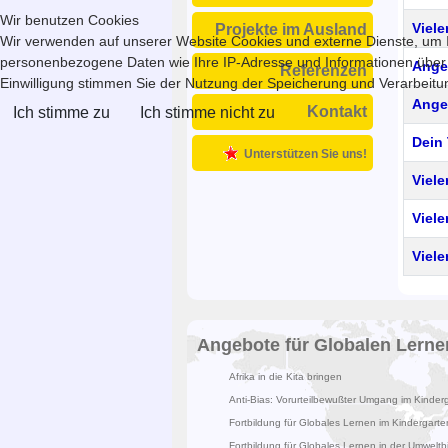
Wir benutzen Cookies
Viel
Projekte im Ausland
Wir verwenden auf unserer Website Cookies und externe Dienste, um In
personenbezogene Daten wie Ihre IP-Adresse und Informationen über Ihr
Ange
Referenzen
Einwilligung stimmen Sie der Nutzung der Speicherung und Verarbeitung
Ange
Kontakt
Ich stimme zu
Ich stimme nicht zu
Dein
Unterstützen Sie uns!
Viele
Viele
Viele
Beiträ
Angebote für Globalen Lerne
Afrika in die Kita bringen
Anti-Bias: Vorurteilbewußter Umgang im Kinder
Fortbildung für Globales Lernen im Kindergarte
Fortbildung für Globales Lernen in der Umweltb