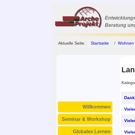
Entwicklungs
Beratung un
Aktuelle Seite:
Startseite
Wohnen
Lan
Katego
Titel
Dank
Willkommen
Viele
Seminar & Workshop
Viele
Globales Lernen
Viele