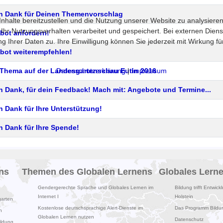
en Dank für Deinen Themenvorschlag
halte bereitzustellen und die Nutzung unserer Website zu analysieren
 Nutzungsverhalten verarbeitet und gespeichert. Bei externen Diensten 
bot anfordern!
 Ihrer Daten zu. Ihre Einwilligung können Sie jederzeit mit Wirkung f
bot weiterempfehlen!
Datenschutzerklärung
|
Impressum
 Thema auf der Landesgartenschau Eutin 2016
n Dank, für dein Feedback! Mach mit: Angebote und Termine...
n Dank für Ihre Unterstützung!
n Dank für Ihre Spende!
ge
ns
Themen des Globalen Lernens
Globales Lern
Gendergerechte Sprache und Globales Lernen im
Bildung trifft Entwick
Internet I
Holstein
garten
Kostenlose deutschsprachige Alert-Dienste im
Das Programm Bildung
n
Globalen Lernen nutzen
Datenschutz
ildung