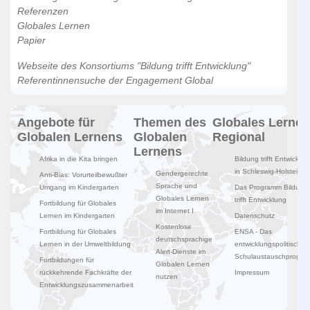
Referenzen
Globales Lernen
Papier
Webseite des Konsortiums "Bildung trifft Entwicklung"
Referentinnensuche der Engagement Global
Angebote für
Themen des
Globales Lernen
Globalen Lernens
Globalen
Regional
Lernens
Afrika in die Kita bringen
Bildung trifft Entwicklun
in Schleswig-Holstein
Gendergerechte
Anti-Bias: Vorurteilbewußter
Sprache und
Umgang im Kindergarten
Das Programm Bildung
Globales Lernen
trifft Entwicklung
Fortbildung für Globales
im Internet I
Lernen im Kindergarten
Datenschutz
Kostenlose
Fortbildung für Globales
ENSA - Das
deutschsprachige
Lernen in der Umweltbildung
entwicklungspolitische
Alert-Dienste im
Schulaustauschprogr
Fortbildungen für
Globalen Lernen
rückkehrende Fachkräfte der
Impressum
nutzen
Entwicklungszusammenarbeit