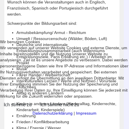
Wunsch können die Veranstaltungen auch in Englisch,
Französisch, Spanisch oder Portugiesisch durchgeführt
werden.
Schwerpunkte der Bildungsarbeit sind:
Armutsbekämpfung/ Armut - Reichtum
Umwelt / Ressourcenschutz (Wälder, Böden, Luft)
Wir benutzen Cookies
Deutsche und internationale
Wir verwenden auf unserer Website Cookies und externe Dienste, um
Entwicklungszusammenarbeit (auch Millenniums
Inhalte bereitzustellen und die Nutzung unserer Website zu
Entwicklungsziele, Paris Erklärung etc.) / Arbeiten im
analysieren. Ziel ist es unsere Angebote zu verbessern. Dabei werden
Projekt
personenbezogene Daten wie Ihre IP-Adresse und Informationen über
Musik
Ihr Nutzungsverhalten verarbeitet und gespeichert. Bei externen
Fairer Handel / Weltwirtschaft
Diensten erfolgt die Übermittlung an den jeweiligen Drittanbieter. Mit
Interkulturelles Lernen / Werte und Normen / Vorurteile
Ihrer Einwilligung stimmen Sie der Nutzung der Speicherung und
/ Klischees
Verarbeitung Ihrer Daten zu. Ihre Einwilligung können Sie jederzeit mit
Alltag in anderen Ländern
Wirkung für die Zukunft widerrufen oder anpassen.
Kinder in anderen Ländern (Kinderalltag, Kinderrechte,
Ich stimme zu
Ich stimme nicht zu
Kinderarbeit, Kinderspiele)
Datenschutzerklärung
|
Impressum
Ernährung
Frieden / Konfliktbearbeitung
Klima / Energie / Wasser