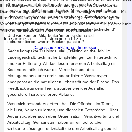
Gemeinsam mit dem Team begannen wir die Prozesse zu
Ihr Nutzungsverhalten verarbeitet und gespeichert. Bei externen
analysieren, Schulungen durchzuführen und verschiedene
Diensten erfolgt die Übermittlung an den jeweiligen Drittanbieter. Mit
Ideen der Verbesserung auszuprobieren. Dabei ging es um
Ihrer Einwilligung stimmen Sie der Nutzung der Speicherung und
ganz praktische Dinge: Wie lässt sich Stress für die Fische
Verarbeitung Ihrer Daten zu. Ihre Einwilligung können Sie jederzeit mit
vermeiden? Welche Wasserparameter sind entscheidend?
Wirkung für die Zukunft widerrufen oder anpassen.
Und wie können Mitarbeiter*innen systematisch
Ich stimme zu
Ich stimme nicht zu
dokumentieren, was im Becken passiert?
Datenschutzerklärung
|
Impressum
Sechs kompakte Trainings, viel „Training on the Job“ im
Ladengeschäft, technische Empfehlungen zur Filtertechnik
und zur Fütterung: All das floss in unseren Arbeitsalltag ein.
Besonders hilfreich war die Vereinfachung des
Managements durch drei standardisierte Wassertypen –
angepasst an die natürlichen Lebensräume der Fische. Das
Feedback aus dem Team: spürbar weniger Ausfälle,
gesündere Tiere, sicherere Abläufe.
Was mich besonders gefreut hat: Die Offenheit im Team,
die Lust, Neues zu lernen, und die vielen Gespräche – über
Aquaristik, aber auch über Organisation, Verantwortung und
Arbeitsalltag. Gemeinsam haben wir einfache, aber
wirksame Lösungen entwickelt die den Arbeitsalltag deutlich