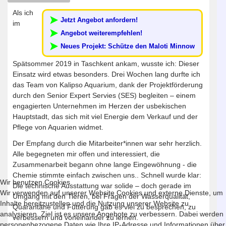
Als ich
Jetzt Angebot anfordern!
im
Angebot weiterempfehlen!
Neues Projekt: Schütze den Maloti Minnow
Spätsommer 2019 in Taschkent ankam, wusste ich: Dieser
Einsatz wird etwas besonders. Drei Wochen lang durfte ich
das Team von Kalipso Aquarium, dank der Projektförderung
durch den Senior Expert Servies (SES) begleiten – einem
engagierten Unternehmen im Herzen der usbekischen
Hauptstadt, das sich mit viel Energie dem Verkauf und der
Pflege von Aquarien widmet.
Der Empfang durch die Mitarbeiter*innen war sehr herzlich.
Alle begegneten mir offen und interessiert, die
Zusammenarbeit begann ohne lange Eingewöhnung - die
Chemie stimmte einfach zwischen uns.. Schnell wurde klar:
Wir benutzen Cookies
Die technische Ausstattung war solide – doch gerade im
Wir verwenden auf unserer Website Cookies und externe Dienste, um
Umgang mit den Tieren, bei Fragen der Wasserqualität,
Inhalte bereitzustellen und die Nutzung unserer Website zu
Quarantäne und Fütterung gab es viel zu besprechen, zu
analysieren. Ziel ist es unsere Angebote zu verbessern. Dabei werden
verbessern und voneinander zu lernen.
personenbezogene Daten wie Ihre IP-Adresse und Informationen über