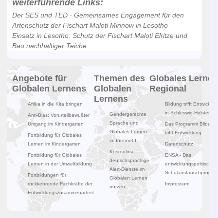
weiterführende Links:
Der SES und TED - Gemeinsames Engagement für den
Artenschutz der Fischart Maloti Minnow in Lesotho
Einsatz in Lesotho: Schutz der Fischart Maloti Elritze und
Bau nachhaltiger Teiche
Angebote für
Themen des
Globales Lernen
Globalen Lernens
Globalen
Regional
Lernens
Afrika in die Kita bringen
Bildung trifft Entwicklun
in Schleswig-Holstein
Gendergerechte
Anti-Bias: Vorurteilbewußter
Sprache und
Umgang im Kindergarten
Das Programm Bildung
Globales Lernen
trifft Entwicklung
Fortbildung für Globales
im Internet I
Lernen im Kindergarten
Datenschutz
Kostenlose
Fortbildung für Globales
ENSA - Das
deutschsprachige
Lernen in der Umweltbildung
entwicklungspolitische
Alert-Dienste im
Schulaustauschprogr
Fortbildungen für
Globalen Lernen
rückkehrende Fachkräfte der
Impressum
nutzen
Entwicklungszusammenarbeit