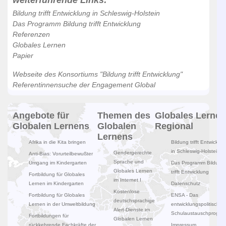
weiterführende Links:
Bildung trifft Entwicklung in Schleswig-Holstein
Das Programm Bildung trifft Entwicklung
Referenzen
Globales Lernen
Papier
Webseite des Konsortiums "Bildung trifft Entwicklung"
Referentinnensuche der Engagement Global
Angebote für
Themen des
Globales Lernen
Globalen Lernens
Globalen
Regional
Lernens
Afrika in die Kita bringen
Bildung trifft Entwicklun
in Schleswig-Holstein
Gendergerechte
Anti-Bias: Vorurteilbewußter
Sprache und
Umgang im Kindergarten
Das Programm Bildung
Globales Lernen
trifft Entwicklung
Fortbildung für Globales
im Internet I
Lernen im Kindergarten
Datenschutz
Kostenlose
Fortbildung für Globales
ENSA - Das
deutschsprachige
Lernen in der Umweltbildung
entwicklungspolitische
Alert-Dienste im
Schulaustauschprogr
Fortbildungen für
Globalen Lernen
rückkehrende Fachkräfte der
Impressum