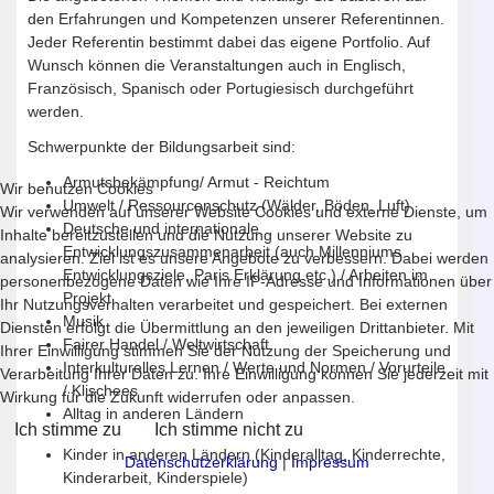
den Erfahrungen und Kompetenzen unserer Referentinnen.
Jeder Referentin bestimmt dabei das eigene Portfolio. Auf
Wunsch können die Veranstaltungen auch in Englisch,
Französisch, Spanisch oder Portugiesisch durchgeführt
werden.
Schwerpunkte der Bildungsarbeit sind:
Armutsbekämpfung/ Armut - Reichtum
Wir benutzen Cookies
Umwelt / Ressourcenschutz (Wälder, Böden, Luft)
Wir verwenden auf unserer Website Cookies und externe Dienste, um
Deutsche und internationale
Inhalte bereitzustellen und die Nutzung unserer Website zu
Entwicklungszusammenarbeit (auch Millenniums
analysieren. Ziel ist es unsere Angebote zu verbessern. Dabei werden
Entwicklungsziele, Paris Erklärung etc.) / Arbeiten im
personenbezogene Daten wie Ihre IP-Adresse und Informationen über
Projekt
Ihr Nutzungsverhalten verarbeitet und gespeichert. Bei externen
Musik
Diensten erfolgt die Übermittlung an den jeweiligen Drittanbieter. Mit
Fairer Handel / Weltwirtschaft
Ihrer Einwilligung stimmen Sie der Nutzung der Speicherung und
Interkulturelles Lernen / Werte und Normen / Vorurteile
Verarbeitung Ihrer Daten zu. Ihre Einwilligung können Sie jederzeit mit
/ Klischees
Wirkung für die Zukunft widerrufen oder anpassen.
Alltag in anderen Ländern
Ich stimme zu
Ich stimme nicht zu
Kinder in anderen Ländern (Kinderalltag, Kinderrechte,
Datenschutzerklärung
|
Impressum
Kinderarbeit, Kinderspiele)