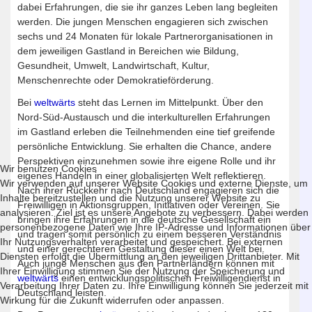
dabei Erfahrungen, die sie ihr ganzes Leben lang begleiten
werden. Die jungen Menschen engagieren sich zwischen
sechs und 24 Monaten für lokale Partnerorganisationen in
dem jeweiligen Gastland in Bereichen wie Bildung,
Gesundheit, Umwelt, Landwirtschaft, Kultur,
Menschenrechte oder Demokratieförderung.
Bei
weltwärts
steht das Lernen im Mittelpunkt. Über den
Nord-Süd-Austausch und die interkulturellen Erfahrungen
im Gastland erleben die Teilnehmenden eine tief greifende
persönliche Entwicklung. Sie erhalten die Chance, andere
Perspektiven einzunehmen sowie ihre eigene Rolle und ihr
Wir benutzen Cookies
eigenes Handeln in einer globalisierten Welt reflektieren.
Wir verwenden auf unserer Website Cookies und externe Dienste, um
Nach ihrer Rückkehr nach Deutschland engagieren sich die
Inhalte bereitzustellen und die Nutzung unserer Website zu
Freiwilligen in Aktionsgruppen, Initiativen oder Vereinen. Sie
analysieren. Ziel ist es unsere Angebote zu verbessern. Dabei werden
bringen ihre Erfahrungen in die deutsche Gesellschaft ein
personenbezogene Daten wie Ihre IP-Adresse und Informationen über
und tragen somit persönlich zu einem besseren Verständnis
Ihr Nutzungsverhalten verarbeitet und gespeichert. Bei externen
und einer gerechteren Gestaltung dieser einen Welt bei.
Diensten erfolgt die Übermittlung an den jeweiligen Drittanbieter. Mit
Auch junge Menschen aus den Partnerländern können mit
Ihrer Einwilligung stimmen Sie der Nutzung der Speicherung und
weltwärts
einen entwicklungspolitischen Freiwilligendienst in
Verarbeitung Ihrer Daten zu. Ihre Einwilligung können Sie jederzeit mit
Deutschland leisten.
Wirkung für die Zukunft widerrufen oder anpassen.