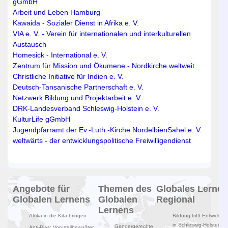
gGmbH
Arbeit und Leben Hamburg
Kawaida - Sozialer Dienst in Afrika e. V.
VIA e. V. - Verein für internationalen und interkulturellen
Austausch
Homesick - International e. V.
Zentrum für Mission und Ökumene - Nordkirche weltweit
Christliche Initiative für Indien e. V.
Deutsch-Tansanische Partnerschaft e. V.
Netzwerk Bildung und Projektarbeit e. V.
DRK-Landesverband Schleswig-Holstein e. V.
KulturLife gGmbH
Jugendpfarramt der Ev.-Luth.-Kirche Nordelbien
Sahel e. V.
weltwärts - der entwicklungspolitische Freiwilligendienst
Angebote für
Themen des
Globales Lernen
Globalen Lernens
Globalen
Regional
Lernens
Afrika in die Kita bringen
Bildung trifft Entwicklun
in Schleswig-Holstein
Gendergerechte
Anti-Bias: Vorurteilbewußter