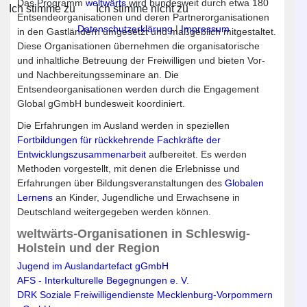
Das Programm
weltwärts
wird bundesweit durch etwa 180
Ich stimme zu
Ich stimme nicht zu
Entsendeorganisationen und deren Partnerorganisationen
Datenschutzerklärung
|
Impressum
in den Gastländern umgesetzt und maßgeblich mitgestaltet.
Diese Organisationen übernehmen die organisatorische
und inhaltliche Betreuung der Freiwilligen und bieten Vor-
und Nachbereitungsseminare an. Die
Entsendeorganisationen werden durch die Engagement
Global gGmbH bundesweit koordiniert.
Die Erfahrungen im Ausland werden in speziellen
Fortbildungen für rückkehrende Fachkräfte der
Entwicklungszusammenarbeit
aufbereitet. Es werden
Methoden vorgestellt, mit denen die Erlebnisse und
Erfahrungen über Bildungsveranstaltungen des
Globalen
Lernens
an Kinder, Jugendliche und Erwachsene in
Deutschland weitergegeben werden können.
weltwärts-Organisationen in Schleswig-
Holstein und der Region
Jugend im Ausland
artefact gGmbH
AFS - Interkulturelle Begegnungen e. V.
DRK Soziale Freiwilligendienste Mecklenburg-Vorpommern