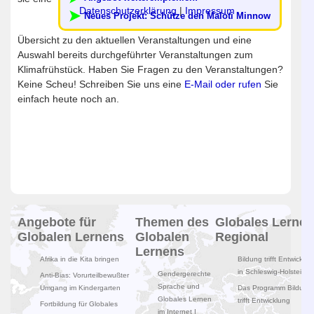
Datenschutzerklärung
|
Impressum
Neues Projekt: Schütze den Maloti Minnow
Übersicht zu den aktuellen Veranstaltungen und eine
Auswahl bereits durchgeführter Veranstaltungen zum
Klimafrühstück. Haben Sie Fragen zu den Veranstaltungen?
Keine Scheu! Schreiben Sie uns eine
E-Mail oder rufen
Sie
einfach heute noch an.
Angebote für
Themen des
Globales Lernen
Globalen Lernens
Globalen
Regional
Lernens
Afrika in die Kita bringen
Bildung trifft Entwicklun
in Schleswig-Holstein
Gendergerechte
Anti-Bias: Vorurteilbewußter
Sprache und
Umgang im Kindergarten
Das Programm Bildung
Globales Lernen
trifft Entwicklung
Fortbildung für Globales
im Internet I