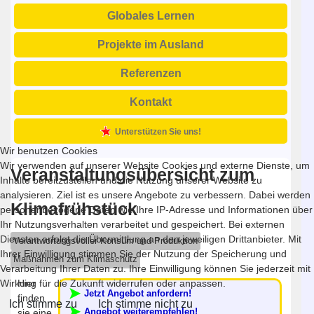
Globales Lernen
Projekte im Ausland
Referenzen
Kontakt
Unterstützen Sie uns!
Wir benutzen Cookies
Wir verwenden auf unserer Website Cookies und externe Dienste, um
Veranstaltungsübersicht zum
Inhalte bereitzustellen und die Nutzung unserer Website zu
analysieren. Ziel ist es unsere Angebote zu verbessern. Dabei werden
Klimafrühstück
personenbezogene Daten wie Ihre IP-Adresse und Informationen über
Ihr Nutzungsverhalten verarbeitet und gespeichert. Bei externen
Diensten erfolgt die Übermittlung an den jeweiligen Drittanbieter. Mit
Verantwortungsvoller Konsum und Produktion
Ihrer Einwilligung stimmen Sie der Nutzung der Speicherung und
Maßnahmen zum Klimaschutz
Verarbeitung Ihrer Daten zu. Ihre Einwilligung können Sie jederzeit mit
Wirkung für die Zukunft widerrufen oder anpassen.
Hier
Jetzt Angebot anfordern!
finden
Ich stimme zu
Ich stimme nicht zu
Angebot weiterempfehlen!
sie eine