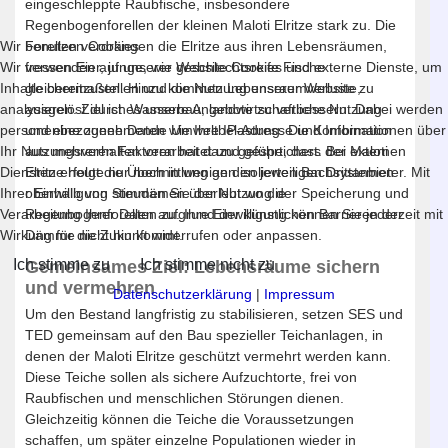
eingeschleppte Raubfische, insbesondere
Regenbogenforellen der kleinen Maloti Elritze stark zu. Die
Wir benutzen Cookies
Forellen verdrängen die Elritze aus ihren Lebensräumen,
Wir verwenden auf unserer Website Cookies und externe Dienste, um
fressen Eier, junge, wie geschlechtsreife Fische
Inhalte bereitzustellen und die Nutzung unserer Website zu
gleichermaßen. Hinzu kommen Lebensraumverluste,
analysieren. Ziel ist es unsere Angebote zu verbessern. Dabei werden
ausgelöst durch Wasserbau, landwirtschaftliche Nutzung
personenbezogene Daten wie Ihre IP-Adresse und Informationen über
und eine zunehmende Umweltbelastung. Die Kombination
Ihr Nutzungsverhalten verarbeitet und gespeichert. Bei externen
aus mehreren Faktoren hat dazu geführt, dass der Maloti
Diensten erfolgt die Übermittlung an den jeweiligen Drittanbieter. Mit
Elritze heute nur noch in wenigen isolierten Bachsystemen
Ihrer Einwilligung stimmen Sie der Nutzung der Speicherung und
oberhalb von Steudämen überlebt wo die
Verarbeitung Ihrer Daten zu. Ihre Einwilligung können Sie jederzeit mit
Regenbogenforellen aufgrund der künstlichen Barrieren der
Wirkung für die Zukunft widerrufen oder anpassen.
Dämme nicht hin kommt.
Ich stimme zu
Ich stimme nicht zu
Gemeinsames Ziel: Lebensräume sichern
und vermehren
Datenschutzerklärung
|
Impressum
Um den Bestand langfristig zu stabilisieren, setzen SES und
TED gemeinsam auf den Bau spezieller Teichanlagen, in
denen der Maloti Elritze geschützt vermehrt werden kann.
Diese Teiche sollen als sichere Aufzuchtorte, frei von
Raubfischen und menschlichen Störungen dienen.
Gleichzeitig können die Teiche die Voraussetzungen
schaffen, um später einzelne Populationen wieder in