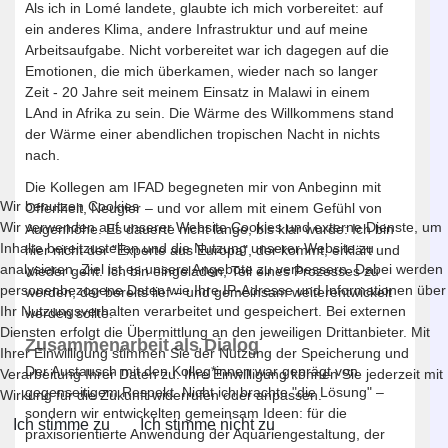
Als ich in Lomé landete, glaubte ich mich vorbereitet: auf
ein anderes Klima, andere Infrastruktur und auf meine
Arbeitsaufgabe. Nicht vorbereitet war ich dagegen auf die
Emotionen, die mich überkamen, wieder nach so langer
Zeit - 20 Jahre seit meinem Einsatz in Malawi in einem
LAnd in Afrika zu sein. Die Wärme des Willkommens stand
der Wärme einer abendlichen tropischen Nacht in nichts
nach.
Die Kollegen am IFAD begegneten mir von Anbeginn mit
Wir benutzen Cookies
Offenheit, Neugier – und vor allem mit einem Gefühl von
Wir verwenden auf unserer Website Cookies und externe Dienste, um
Augenhöhe. Es dauerte nicht lange, bis klar wurde: Ich bin
Inhalte bereitzustellen und die Nutzung unserer Website zu
hier nicht der "Experte aus Europa", der kommt, erklärt und
analysieren. Ziel ist es unsere Angebote zu verbessern. Dabei werden
wieder geht. Ich bin eingeladen, Teil eines Prozesses zu
personenbezogene Daten wie Ihre IP-Adresse und Informationen über
werden, der bereits lief – und gemeinsam weiterentwickelt
Ihr Nutzungsverhalten verarbeitet und gespeichert. Bei externen
werden sollte.
Diensten erfolgt die Übermittlung an den jeweiligen Drittanbieter. Mit
Zusammenarbeit als Dialog
Ihrer Einwilligung stimmen Sie der Nutzung der Speicherung und
Der Austausch mit den Kolleg*innen war geprägt von
Verarbeitung Ihrer Daten zu. Ihre Einwilligung können Sie jederzeit mit
gegenseitigem Respekt. Nicht ich brachte "die Lösung" –
Wirkung für die Zukunft widerrufen oder anpassen.
sondern wir entwickelten gemeinsam Ideen: für die
Ich stimme zu
Ich stimme nicht zu
praxisorientierte Anwendung der Aquariengestaltung, der