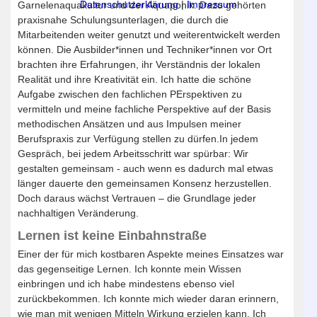
Datenschutzerklärung
|
Impressum
Garnelenaquakultur und der Aquaponik. Dazu gehörten
praxisnahe Schulungsunterlagen, die durch die
Mitarbeitenden weiter genutzt und weiterentwickelt werden
können. Die Ausbilder*innen und Techniker*innen vor Ort
brachten ihre Erfahrungen, ihr Verständnis der lokalen
Realität und ihre Kreativität ein. Ich hatte die schöne
Aufgabe zwischen den fachlichen PErspektiven zu
vermitteln und meine fachliche Perspektive auf der Basis
methodischen Ansätzen und aus Impulsen meiner
Berufspraxis zur Verfügung stellen zu dürfen.In jedem
Gespräch, bei jedem Arbeitsschritt war spürbar: Wir
gestalten gemeinsam - auch wenn es dadurch mal etwas
länger dauerte den gemeinsamen Konsenz herzustellen.
Doch daraus wächst Vertrauen – die Grundlage jeder
nachhaltigen Veränderung.
Lernen ist keine Einbahnstraße
Einer der für mich kostbaren Aspekte meines Einsatzes war
das gegenseitige Lernen. Ich konnte mein Wissen
einbringen und ich habe mindestens ebenso viel
zurückbekommen. Ich konnte mich wieder daran erinnern,
wie man mit wenigen Mitteln Wirkung erzielen kann. Ich