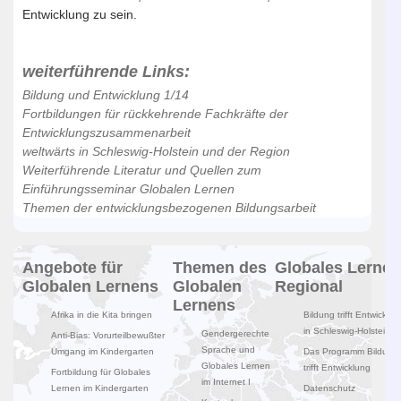
Entwicklung zu sein.
weiterführende Links:
Bildung und Entwicklung 1/14
Fortbildungen für rückkehrende Fachkräfte der
Entwicklungszusammenarbeit
weltwärts in Schleswig-Holstein und der Region
Weiterführende Literatur und Quellen zum
Einführungsseminar Globalen Lernen
Themen der entwicklungsbezogenen Bildungsarbeit
Angebote für
Themen des
Globales Lernen
Globalen Lernens
Globalen
Regional
Lernens
Afrika in die Kita bringen
Bildung trifft Entwicklun
in Schleswig-Holstein
Gendergerechte
Anti-Bias: Vorurteilbewußter
Sprache und
Umgang im Kindergarten
Das Programm Bildung
Globales Lernen
trifft Entwicklung
Fortbildung für Globales
im Internet I
Lernen im Kindergarten
Datenschutz