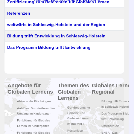
Zertifizierung zum Referenten für Globales Lernen
Referenzen
weltwärts in Schleswig-Holstein und der Region
Bildung trifft Entwicklung in Schleswig-Holstein
Das Programm Bildung trifft Entwicklung
Beiträge
Angebote für
Themen des
Globales Lernen
Globalen Lernens
Globalen
Regional
Lernens
Afrika in die Kita bringen
Bildung trifft Entwicklun
in Schleswig-Holstein
Gendergerechte
Anti-Bias: Vorurteilbewußter
Sprache und
Umgang im Kindergarten
Das Programm Bildung
Globales Lernen
trifft Entwicklung
Fortbildung für Globales
im Internet I
Lernen im Kindergarten
Datenschutz
Kostenlose
Fortbildung für Globales
ENSA - Das