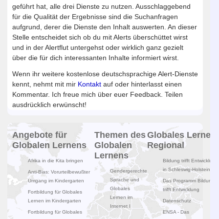
geführt hat, alle drei Dienste zu nutzen. Ausschlaggebend
für die Qualität der Ergebnisse sind die Suchanfragen
aufgrund, derer die Dienste den Inhalt auswerten. An dieser
Stelle entscheidet sich ob du mit Alerts überschüttet wirst
und in der Alertflut untergehst oder wirklich ganz gezielt
über die für dich interessanten Inhalte informiert wirst.
Wenn ihr weitere kostenlose deutschsprachige Alert-Dienste
kennt, nehmt mit mir
Kontakt
auf oder hinterlasst einen
Kommentar. Ich freue mich über euer Feedback. Teilen
ausdrücklich erwünscht!
Angebote für
Themen des
Globales Lernen
Globalen Lernens
Globalen
Regional
Lernens
Afrika in die Kita bringen
Bildung trifft Entwicklung
in Schleswig-Holstein
Gendergerechte
Anti-Bias: Vorurteilbewußter
Sprache und
Umgang im Kindergarten
Das Programm Bildung
Globales
trifft Entwicklung
Fortbildung für Globales
Lernen im
Lernen im Kindergarten
Datenschutz
Internet I
Fortbildung für Globales
ENSA - Das