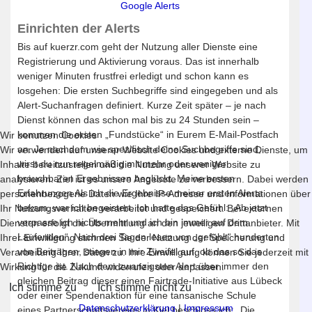
Google Alerts
Einrichten der Alerts
Bis auf kuerzr.com geht der Nutzung aller Dienste eine
Registrierung und Aktivierung voraus. Das ist innerhalb
weniger Minuten frustfrei erledigt und schon kann es
losgehen: Die ersten Suchbegriffe sind eingegeben und als
Alert-Suchanfragen definiert. Kurze Zeit später – je nach
Dienst können das schon mal bis zu 24 Stunden sein –
kommen die ersten „Fundstücke“ in Eurem E-Mail-Postfach
Wir benutzen Cookies
an. Je nachdem wie spezifisch deine Suchbegriffe sind,
Wir verwenden auf unserer Website Cookies und externe Dienste, um
wirst du nun regelmäßig mit mehr oder weniger
Inhalte bereitzustellen und die Nutzung unserer Website zu
brauchbaren Ergebnissen beglückt. Meine ersten
analysieren. Ziel ist es unsere Angebote zu verbessern. Dabei werden
Erfahrungen Als ich die Ergebnisse meiner ersten Alerts
personenbezogene Daten wie Ihre IP-Adresse und Informationen über
bekam, war ich begeistert. Ich hatte das Gefühl: „Ab jetzt
Ihr Nutzungsverhalten verarbeitet und gespeichert. Bei externen
verpasse ich nichts mehr und ich bin immer auf dem
Diensten erfolgt die Übermittlung an den jeweiligen Drittanbieter. Mit
Laufenden“. Nach drei Tagen lesen von „gefühlt“ hunderten
Ihrer Einwilligung stimmen Sie der Nutzung der Speicherung und
von Beiträgen, stiegen in mir Zweifel auf, ob das so das
Verarbeitung Ihrer Daten zu. Ihre Einwilligung können Sie jederzeit mit
Richtige ist. Nach dem zwanzigsten Alert über immer den
Wirkung für die Zukunft widerrufen oder anpassen.
gleichen Beitrag dieser einen Fairtrade-Initiative aus Lübeck
Ich stimme zu
Ich stimme nicht zu
oder einer Spendenaktion für eine tansanische Schule
Datenschutzerklärung
|
Impressum
eines Partnerschaftsvereins in Kiel beschloss ich: „Die