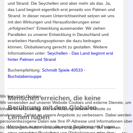
und Strand. Die Seychellen sind aber mehr als das. Ja,
das Land beginnt eigentlich erst jenseits von Palmen und
Strand. In dieser neuen Unterrichtseinheit setzen wir uns
mit den Wirkungen und Herausforderungen einer
„erfolgreichen“ Entwicklung auseinander. Wir ziehen
Parallelen zu unserer Entwicklung in Deutschland und
erarbeiten Handlungsoptionen die dazu beitragen
können, Globalisierung gerecht zu gestalten. Weitere
Informationen unter:
Seychellen - Das Land beginnt erst
hinter Palmen und Strand
Buchempfehlung:
Schmidt Spiele 40533 -
Buchstabensuppe
Wir benutzen Cookies
Menschen erreichen, die keine
Wir verwenden auf unserer Website Cookies und externe Dienste, um
Berührung mit dem Globalen
Inhalte bereitzustellen und die Nutzung unserer Website zu
analysieren. Ziel ist es unsere Angebote zu verbessern. Dabei werden
Lernen haben
personenbezogene Daten wie Ihre IP-Adresse und Informationen über
Menschen zu erreichen, die wenig Berührung mit Fragen
Ihr Nutzungsverhalten verarbeitet und gespeichert. Bei externen
einer gerechten Gestaltung von Globalisierung oder dem