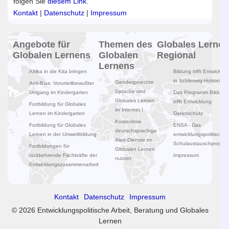
folgen Sie
diesem Link
.
Kontakt
|
Datenschutz
|
Impressum
Angebote für
Themen des
Globales Lernen
Globalen Lernens
Globalen
Regional
Lernens
Afrika in die Kita bringen
Bildung trifft Entwicklun
in Schleswig-Holstein
Gendergerechte
Anti-Bias: Vorurteilbewußter
Sprache und
Umgang im Kindergarten
Das Programm Bildung
Globales Lernen
trifft Entwicklung
Fortbildung für Globales
im Internet I
Lernen im Kindergarten
Datenschutz
Kostenlose
Fortbildung für Globales
ENSA - Das
deutschsprachige
Lernen in der Umweltbildung
entwicklungspolitische
Alert-Dienste im
Schulaustauschprogr
Fortbildungen für
Globalen Lernen
rückkehrende Fachkräfte der
Impressum
nutzen
Entwicklungszusammenarbeit
Kontakt
Datenschutz
Impressum
© 2026 Entwicklungspolitische Arbeit, Beratung und Globales
Lernen