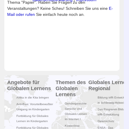
Thema "Papier". Haben Sie Fragen zu den
Veranstaltungen? Keine Scheu! Schreiben Sie uns eine
E-
Mail oder rufen
Sie einfach heute noch an.
Angebote für
Themen des
Globales Lernen
Globalen Lernens
Globalen
Regional
Lernens
Afrika in die Kita bringen
Bildung trifft Entwicklun
in Schleswig-Holstein
Gendergerechte
Anti-Bias: Vorurteilbewußter
Sprache und
Umgang im Kindergarten
Das Programm Bildung
Globales Lernen
trifft Entwicklung
Fortbildung für Globales
im Internet I
Lernen im Kindergarten
Datenschutz
Kostenlose
Fortbildung für Globales
ENSA - Das