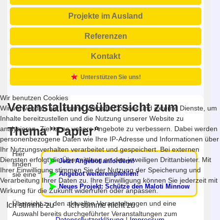
Projekte im Ausland
Referenzen
Kontakt
Unterstützen Sie uns!
Wir benutzen Cookies
Veranstaltungsübersicht zum
Wir verwenden auf unserer Website Cookies und externe Dienste, um
Inhalte bereitzustellen und die Nutzung unserer Website zu
Thema "Papier"
analysieren. Ziel ist es unsere Angebote zu verbessern. Dabei werden
personenbezogene Daten wie Ihre IP-Adresse und Informationen über
Ihr Nutzungsverhalten verarbeitet und gespeichert. Bei externen
Hier
Diensten erfolgt die Übermittlung an den jeweiligen Drittanbieter. Mit
Jetzt Angebot anfordern!
finden
Ihrer Einwilligung stimmen Sie der Nutzung der Speicherung und
Angebot weiterempfehlen!
sie eine
Verarbeitung Ihrer Daten zu. Ihre Einwilligung können Sie jederzeit mit
Neues Projekt: Schütze den Maloti Minnow
Wirkung für die Zukunft widerrufen oder anpassen.
Übersicht zu den aktuellen Veranstaltungen und eine
Ich stimme zu
Ich stimme nicht zu
Auswahl bereits durchgeführter Veranstaltungen zum
Datenschutzerklärung
|
Impressum