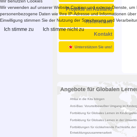
Wir benutzen Cookies
Wir verwenden auf unserer Website Cookies und externe Dienste, um In
Projekte im Ausland
personenbezogene Daten wie Ihre IP-Adresse und Informationen über Ihr
Einwilligung stimmen Sie der Nutzung der Speicherung und Verarbeitung
Referenzen
Ich stimme zu
Ich stimme nicht zu
Kontakt
Unterstützen Sie uns!
Angebote für Globalen Lerne
Afrika in die Kita bringen
Anti-Bias: Vorurteilbewußter Umgang im Kinder
Fortbildung für Globales Lernen im Kindergarte
Fortbildung für Globales Lernen in der Umweltb
Fortbildungen für rückkehrende Fachkräfte der
Entwicklungszusammenarbeit