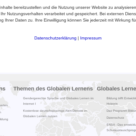
halte bereitzustellen und die Nutzung unserer Website zu analysieren
 Nutzungsverhalten verarbeitet und gespeichert. Bei externen Diensten 
 Ihrer Daten zu. Ihre Einwilligung können Sie jederzeit mit Wirkung f
Datenschutzerklärung
|
Impressum
ns
Themen des Globalen Lernens
Globales Lern
Gendergerechte Sprache und Globales Lernen im
Bildung trifft Entwick
Internet I
Holstein
garten
Kostenlose deutschsprachige Alert-Dienste im
Das Programm Bildung
n
Globalen Lernen nutzen
Datenschutz
ildung
ENSA - Das entwicklu
Schulaustauschpro