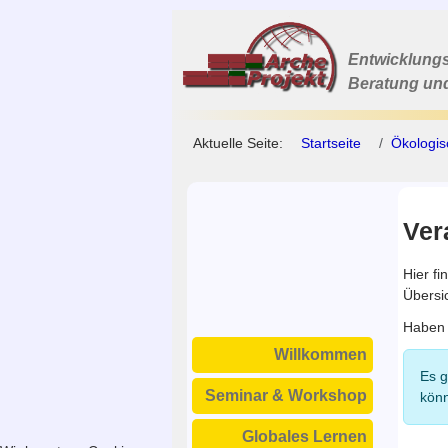
Entwicklungs
Beratung un
Aktuelle Seite:
Startseite
Ökologi
Ver
Hier f
Übersic
Haben 
Willkommen
Info
Es g
Seminar & Workshop
könn
Globales Lernen