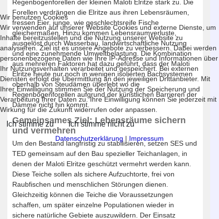
Regenbogenforellen der kleinen Maloti Elritze stark zu. Die
Forellen verdrängen die Elritze aus ihren Lebensräumen,
Wir benutzen Cookies
fressen Eier, junge, wie geschlechtsreife Fische
Wir verwenden auf unserer Website Cookies und externe Dienste, um
gleichermaßen. Hinzu kommen Lebensraumverluste,
Inhalte bereitzustellen und die Nutzung unserer Website zu
ausgelöst durch Wasserbau, landwirtschaftliche Nutzung
analysieren. Ziel ist es unsere Angebote zu verbessern. Dabei werden
und eine zunehmende Umweltbelastung. Die Kombination
personenbezogene Daten wie Ihre IP-Adresse und Informationen über
aus mehreren Faktoren hat dazu geführt, dass der Maloti
Ihr Nutzungsverhalten verarbeitet und gespeichert. Bei externen
Elritze heute nur noch in wenigen isolierten Bachsystemen
Diensten erfolgt die Übermittlung an den jeweiligen Drittanbieter. Mit
oberhalb von Steudämen überlebt wo die
Ihrer Einwilligung stimmen Sie der Nutzung der Speicherung und
Regenbogenforellen aufgrund der künstlichen Barrieren der
Verarbeitung Ihrer Daten zu. Ihre Einwilligung können Sie jederzeit mit
Dämme nicht hin kommt.
Wirkung für die Zukunft widerrufen oder anpassen.
Gemeinsames Ziel: Lebensräume sichern
Ich stimme zu
Ich stimme nicht zu
und vermehren
Datenschutzerklärung
|
Impressum
Um den Bestand langfristig zu stabilisieren, setzen SES und
TED gemeinsam auf den Bau spezieller Teichanlagen, in
denen der Maloti Elritze geschützt vermehrt werden kann.
Diese Teiche sollen als sichere Aufzuchtorte, frei von
Raubfischen und menschlichen Störungen dienen.
Gleichzeitig können die Teiche die Voraussetzungen
schaffen, um später einzelne Populationen wieder in
sichere natürliche Gebiete auszuwildern. Der Einsatz