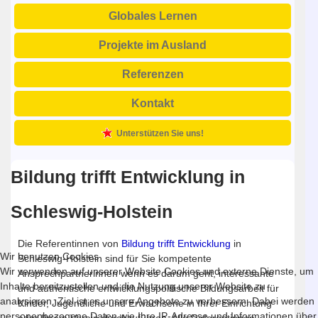
Globales Lernen
Projekte im Ausland
Referenzen
Kontakt
Unterstützen Sie uns!
Bildung trifft Entwicklung in
Schleswig-Holstein
Die Referentinnen von
Bildung trifft Entwicklung
in
Wir benutzen Cookies
Schleswig-Holstein sind für Sie kompetente
Wir verwenden auf unserer Website Cookies und externe Dienste, um
Ansprechpartnerinnen wenn es darum geht, interessante
Inhalte bereitzustellen und die Nutzung unserer Website zu
und authentische entwicklungspolitische Bildungsarbeit für
analysieren. Ziel ist es unsere Angebote zu verbessern. Dabei werden
Kinder, Jugendliche und Erwachsene in Ihrer Einrichtung
personenbezogene Daten wie Ihre IP-Adresse und Informationen über
oder Ihrem Verein durchzuführen. Alle Referentinnen