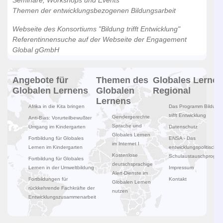
Seminare, Workshops und Events
Themen der entwicklungsbezogenen Bildungsarbeit
Webseite des Konsortiums "Bildung trifft Entwicklung"
Referentinnensuche auf der Webseite der Engagement
Global gGmbH
Angebote für
Themen des
Globales Lernen
Globalen Lernens
Globalen
Regional
Lernens
Afrika in die Kita bringen
Das Programm Bildung
trifft Entwicklung
Gendergerechte
Anti-Bias: Vorurteilbewußter
Sprache und
Umgang im Kindergarten
Datenschutz
Globales Lernen
Fortbildung für Globales
ENSA - Das
im Internet I
Lernen im Kindergarten
entwicklungspolitische
Kostenlose
Schulaustauschprogr
Fortbildung für Globales
deutschsprachige
Lernen in der Umweltbildung
Impressum
Alert-Dienste im
Fortbildungen für
Kontakt
Globalen Lernen
rückkehrende Fachkräfte der
nutzen
Entwicklungszusammenarbeit