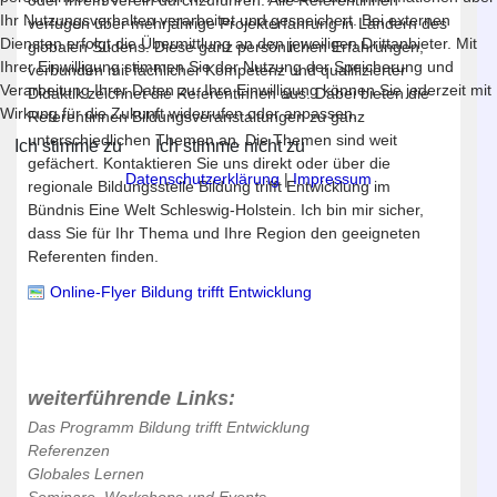
Ihr Nutzungsverhalten verarbeitet und gespeichert. Bei externen
verfügen über mehrjährige Projekterfahrung in Ländern des
Diensten erfolgt die Übermittlung an den jeweiligen Drittanbieter. Mit
globalen Südens. Diese ganz persönlichen Erfahrungen,
Ihrer Einwilligung stimmen Sie der Nutzung der Speicherung und
verbunden mit fachlicher Kompetenz und qualifizierter
Verarbeitung Ihrer Daten zu. Ihre Einwilligung können Sie jederzeit mit
Didaktik zeichnet die Referentinnen aus. Dabei bieten die
Wirkung für die Zukunft widerrufen oder anpassen.
Referentinnen Bildungsveranstaltungen zu ganz
unterschiedlichen Themen an. Die Themen sind weit
Ich stimme zu
Ich stimme nicht zu
gefächert. Kontaktieren Sie uns direkt oder über die
Datenschutzerklärung
|
Impressum
regionale Bildungsstelle Bildung trifft Entwicklung im
Bündnis Eine Welt Schleswig-Holstein. Ich bin mir sicher,
dass Sie für Ihr Thema und Ihre Region den geeigneten
Referenten finden.
Online-Flyer Bildung trifft Entwicklung
weiterführende Links:
Das Programm Bildung trifft Entwicklung
Referenzen
Globales Lernen