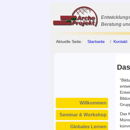
Entwicklungs
Beratung un
Aktuelle Seite:
Startseite
Kontakt
Das
"Bild
entwi
Entwi
Bildu
Willkommen
Grupp
Das K
Seminar & Workshop
Münst
kümme
Globales Lernen