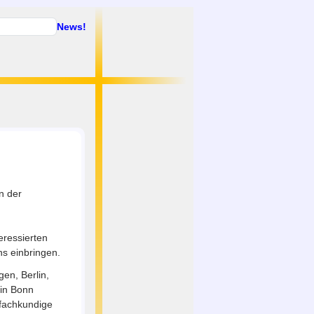
News!
n der
eressierten
ns einbringen.
gen, Berlin,
 in Bonn
 fachkundige