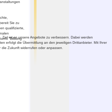
ranstaltungen
chte,
ereit Sie zu
 qualifizierte,
onalen
. Ziel ist es unsere Angebote zu verbessern. Dabei werden
tiums "Bildung
erfolgt die Übermittlung an den jeweiligen Drittanbieter. Mit Ihrer
ür die Zukunft widerrufen oder anpassen.