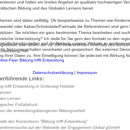
entinnen und halten ein breites Angebot an qualitativ hochwertigen Ve
olitischen Bildung und des Globalen Lernens bereit.
hemen sind dabei vielfältig. Ob beispielsweise zu Themen wie Kinderre
wandel oder Kakao/Schokolade/Fairtrade die Referentinnen sind gern b
stützen. Sie möchten ein ganz bestimmtes Thema bearbeiten und suchen
ntische Unterstützung? Ich stelle für Sie gern den Kontakt zu den regi
halte bereitzustellen und die Nutzung unserer Website zu analysieren
ngsstellen oder einem der ca. 800 Referentinnen innerhalb des Konsor
 Nutzungsverhalten verarbeitet und gespeichert. Bei externen Diensten 
 Entwicklung" her.
 Ihrer Daten zu. Ihre Einwilligung können Sie jederzeit mit Wirkung f
ine-Flyer Bildung trifft Entwicklung
Datenschutzerklärung
|
Impressum
terführende Links:
ng trifft Entwicklung in Schleswig-Holstein
renzen
les Lernen
ogischer Fußabdruck
n der entwicklungsbezogenen Bildungsarbeit
ite des Konsortiums "Bildung trifft Entwicklung"
rentinnensuche auf der Webseite der Engagement Global gGmbH