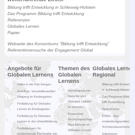
Bildung trifft Entwicklung in Schleswig-Holstein
Das Programm Bildung trifft Entwicklung
Referenzen
Globales Lernen
Papier
Webseite des Konsortiums "Bildung trifft Entwicklung"
Referentinnensuche der Engagement Global
Angebote für
Themen des
Globales Lernen
Globalen Lernens
Globalen
Regional
Lernens
Afrika in die Kita bringen
Bildung trifft Entwicklun
in Schleswig-Holstein
Gendergerechte
Anti-Bias: Vorurteilbewußter
Sprache und
Umgang im Kindergarten
Das Programm Bildung
Globales Lernen
trifft Entwicklung
Fortbildung für Globales
im Internet I
Lernen im Kindergarten
Datenschutz
Kostenlose
Fortbildung für Globales
ENSA - Das
deutschsprachige
Lernen in der Umweltbildung
entwicklungspolitische
Alert-Dienste im
Schulaustauschprogr
Fortbildungen für
Globalen Lernen
rückkehrende Fachkräfte der
Impressum