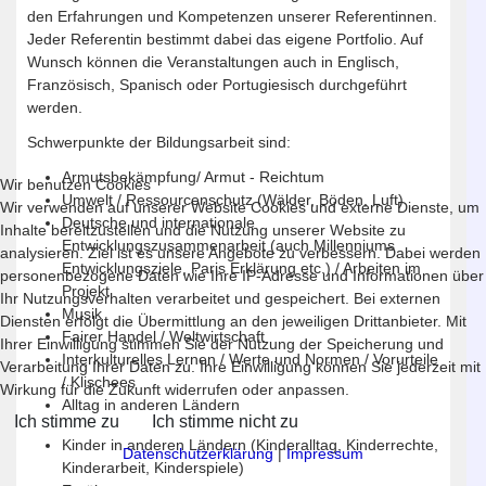
den Erfahrungen und Kompetenzen unserer Referentinnen.
Jeder Referentin bestimmt dabei das eigene Portfolio. Auf
Wunsch können die Veranstaltungen auch in Englisch,
Französisch, Spanisch oder Portugiesisch durchgeführt
werden.
Schwerpunkte der Bildungsarbeit sind:
Armutsbekämpfung/ Armut - Reichtum
Wir benutzen Cookies
Umwelt / Ressourcenschutz (Wälder, Böden, Luft)
Wir verwenden auf unserer Website Cookies und externe Dienste, um
Deutsche und internationale
Inhalte bereitzustellen und die Nutzung unserer Website zu
Entwicklungszusammenarbeit (auch Millenniums
analysieren. Ziel ist es unsere Angebote zu verbessern. Dabei werden
Entwicklungsziele, Paris Erklärung etc.) / Arbeiten im
personenbezogene Daten wie Ihre IP-Adresse und Informationen über
Projekt
Ihr Nutzungsverhalten verarbeitet und gespeichert. Bei externen
Musik
Diensten erfolgt die Übermittlung an den jeweiligen Drittanbieter. Mit
Fairer Handel / Weltwirtschaft
Ihrer Einwilligung stimmen Sie der Nutzung der Speicherung und
Interkulturelles Lernen / Werte und Normen / Vorurteile
Verarbeitung Ihrer Daten zu. Ihre Einwilligung können Sie jederzeit mit
/ Klischees
Wirkung für die Zukunft widerrufen oder anpassen.
Alltag in anderen Ländern
Ich stimme zu
Ich stimme nicht zu
Kinder in anderen Ländern (Kinderalltag, Kinderrechte,
Datenschutzerklärung
|
Impressum
Kinderarbeit, Kinderspiele)