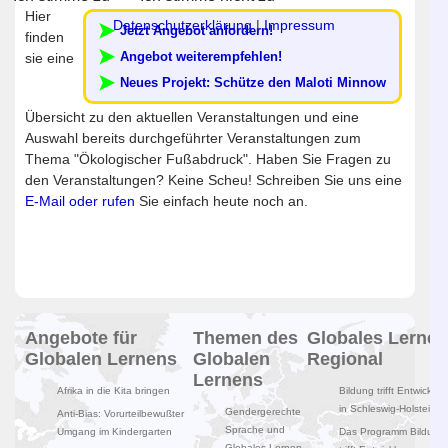
Hier
Datenschutzerklärung
|
Impressum
Jetzt Angebot anfordern!
finden
Angebot weiterempfehlen!
sie eine
Neues Projekt: Schütze den Maloti Minnow
Übersicht zu den aktuellen Veranstaltungen und eine
Auswahl bereits durchgeführter Veranstaltungen zum
Thema "Ökologischer Fußabdruck". Haben Sie Fragen zu
den Veranstaltungen? Keine Scheu! Schreiben Sie uns eine
E-Mail oder rufen
Sie einfach heute noch an.
Angebote für
Themen des
Globales Lernen
Globalen Lernens
Globalen
Regional
Lernens
Afrika in die Kita bringen
Bildung trifft Entwicklun
in Schleswig-Holstein
Gendergerechte
Anti-Bias: Vorurteilbewußter
Sprache und
Umgang im Kindergarten
Das Programm Bildung
Globales Lernen