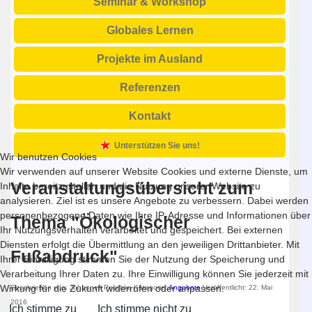
Seminar & Workshop
Globales Lernen
Projekte im Ausland
Referenzen
Kontakt
Unterstützen Sie uns!
Wir benutzen Cookies
Wir verwenden auf unserer Website Cookies und externe Dienste, um
Veranstaltungsübersicht zum
Inhalte bereitzustellen und die Nutzung unserer Website zu
analysieren. Ziel ist es unsere Angebote zu verbessern. Dabei werden
personenbezogene Daten wie Ihre IP-Adresse und Informationen über
Thema "Ökologischer
Ihr Nutzungsverhalten verarbeitet und gespeichert. Bei externen
Diensten erfolgt die Übermittlung an den jeweiligen Drittanbieter. Mit
Fußabdruck"
Ihrer Einwilligung stimmen Sie der Nutzung der Speicherung und
Verarbeitung Ihrer Daten zu. Ihre Einwilligung können Sie jederzeit mit
Wirkung für die Zukunft widerrufen oder anpassen.
Geschrieben von:
Johannes Peschke
Kategorie:
Angebote
Veröffentlicht: 22. Mai
2016
Ich stimme zu
Ich stimme nicht zu