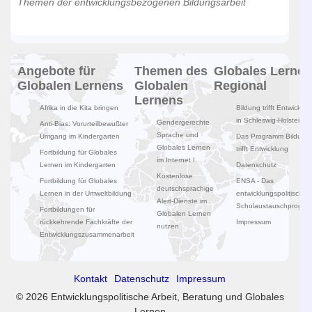
Themen der entwicklungsbezogenen Bildungsarbeit
Angebote für
Themen des
Globales Lernen
Globalen Lernens
Globalen
Regional
Lernens
Afrika in die Kita bringen
Bildung trifft Entwicklun
in Schleswig-Holstein
Gendergerechte
Anti-Bias: Vorurteilbewußter
Sprache und
Umgang im Kindergarten
Das Programm Bildung
Globales Lernen
trifft Entwicklung
Fortbildung für Globales
im Internet I
Lernen im Kindergarten
Datenschutz
Kostenlose
Fortbildung für Globales
ENSA - Das
deutschsprachige
Lernen in der Umweltbildung
entwicklungspolitische
Alert-Dienste im
Schulaustauschprogr
Fortbildungen für
Globalen Lernen
rückkehrende Fachkräfte der
Impressum
nutzen
Entwicklungszusammenarbeit
Kontakt
Datenschutz
Impressum
© 2026 Entwicklungspolitische Arbeit, Beratung und Globales
Lernen