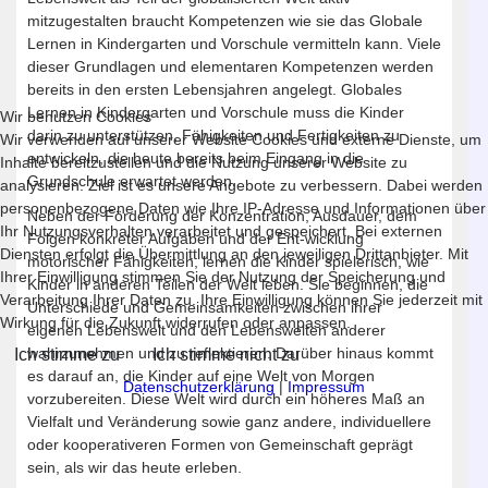
mitzugestalten braucht Kompetenzen wie sie das Globale
Lernen in Kindergarten und Vorschule vermitteln kann. Viele
dieser Grundlagen und elementaren Kompetenzen werden
bereits in den ersten Lebensjahren angelegt. Globales
Lernen in Kindergarten und Vorschule muss die Kinder
Wir benutzen Cookies
darin zu unterstützen, Fähigkeiten und Fertigkeiten zu
Wir verwenden auf unserer Website Cookies und externe Dienste, um
entwickeln, die heute bereits beim Eingang in die
Inhalte bereitzustellen und die Nutzung unserer Website zu
Grundschule erwartet werden.
analysieren. Ziel ist es unsere Angebote zu verbessern. Dabei werden
personenbezogene Daten wie Ihre IP-Adresse und Informationen über
Neben der Förderung der Konzentration, Ausdauer, dem
Ihr Nutzungsverhalten verarbeitet und gespeichert. Bei externen
Folgen konkreter Aufgaben und der Ent-wicklung
Diensten erfolgt die Übermittlung an den jeweiligen Drittanbieter. Mit
motorischer Fähigkeiten, lernen die Kinder spielerisch, wie
Ihrer Einwilligung stimmen Sie der Nutzung der Speicherung und
Kinder in anderen Teilen der Welt leben. Sie beginnen, die
Verarbeitung Ihrer Daten zu. Ihre Einwilligung können Sie jederzeit mit
Unterschiede und Gemeinsamkeiten zwischen ihrer
Wirkung für die Zukunft widerrufen oder anpassen.
eigenen Lebenswelt und den Lebenswelten anderer
wahrzunehmen und zu reflektieren. Darüber hinaus kommt
Ich stimme zu
Ich stimme nicht zu
es darauf an, die Kinder auf eine Welt von Morgen
Datenschutzerklärung
|
Impressum
vorzubereiten. Diese Welt wird durch ein höheres Maß an
Vielfalt und Veränderung sowie ganz andere, individuellere
oder kooperativeren Formen von Gemeinschaft geprägt
sein, als wir das heute erleben.