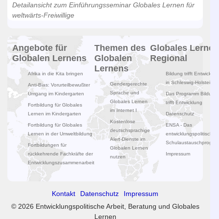
Detailansicht zum Einführungsseminar Globales Lernen für
weltwärts-Freiwillige
Angebote für
Themen des
Globales Lernen
Globalen Lernens
Globalen
Regional
Lernens
Afrika in die Kita bringen
Bildung trifft Entwicklun
in Schleswig-Holstein
Gendergerechte
Anti-Bias: Vorurteilbewußter
Sprache und
Umgang im Kindergarten
Das Programm Bildung
Globales Lernen
trifft Entwicklung
Fortbildung für Globales
im Internet I
Lernen im Kindergarten
Datenschutz
Kostenlose
Fortbildung für Globales
ENSA - Das
deutschsprachige
Lernen in der Umweltbildung
entwicklungspolitische
Alert-Dienste im
Schulaustauschprogr
Fortbildungen für
Globalen Lernen
rückkehrende Fachkräfte der
Impressum
nutzen
Entwicklungszusammenarbeit
Kontakt
Datenschutz
Impressum
© 2026 Entwicklungspolitische Arbeit, Beratung und Globales
Lernen