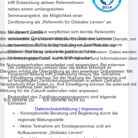
trifft Entwicklung aktiven ReferentInnen
neben einem umfangreichen
Seminarangebot, die Möglichkeit einer
Zertifizierung als „ReferentIn für Globales Lernen“ an.
Mit diesem Zertifikat verpflichtet sich der/die ReferentIn
Wir benutzen Cookies
anerkannte Qualitätsstandards des Globalen Lernens
Wir verwenden auf unserer Website Cookies und externe Dienste, um
anzuwenden. Er/Sie belegt mit diesem Zertifikat die eigene
Inhalte bereitzustellen und die Nutzung unserer Website zu
Weiterentwicklung und einen kontinuierlichen
analysieren. Ziel ist es unsere Angebote zu verbessern. Dabei werden
Verbesserungsprozeß in der Bildungsarbeit.
personenbezogene Daten wie Ihre IP-Adresse und Informationen über
Ihr Nutzungsverhalten verarbeitet und gespeichert. Bei externen
Die Zertifizierung umfasst über die aktive Mitarbeit im
Diensten erfolgt die Übermittlung an den jeweiligen Drittanbieter. Mit
Programm Bildung trifft Entwicklung hinaus, die Teilnahme
Ihrer Einwilligung stimmen Sie der Nutzung der Speicherung und
an festgelegten Zertifizierungseinheiten in einem Zeitraum
Verarbeitung Ihrer Daten zu. Ihre Einwilligung können Sie jederzeit mit
von maximal zwei Jahren.
Wirkung für die Zukunft widerrufen oder anpassen.
Bestandteil des Zertifizierungsprogramms sind folgende
Ich stimme zu
Ich stimme nicht zu
Einheiten:
Datenschutzerklärung
|
Impressum
- Konzeptionelle Beratung und Begleitung durch die
regionale Bildungsstelle
- Aktive Teilnahme am Einstiegsseminar und am
Aufbauseminar „Globales Lernen“