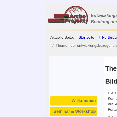
Entwicklungs
Beratung un
Aktuelle Seite:
Startseite
Fortbild
Themen der entwicklungsbezogenen 
The
Bil
Die a
Kompe
Willkommen
Auf W
Portu
Seminar & Workshop