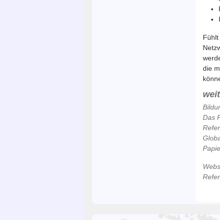
Fühlt
Netzw
werde
die m
könn
wei
Bildu
Das P
Refe
Globa
Papie
Webse
Refe