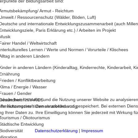
rpunkte der Bildungsarbeit sind:
Armutsbekämpfung/ Armut - Reichtum
Umwelt / Ressourcenschutz (Wälder, Böden, Luft)
Deutsche und internationale Entwicklungszusammenarbeit (auch Mille
Entwicklungsziele, Paris Erklärung etc.) / Arbeiten im Projekt
Musik
Fairer Handel / Weltwirtschaft
Interkulturelles Lernen / Werte und Normen / Vorurteile / Klischees
Alltag in anderen Ländern
Kinder in anderen Ländern (Kinderalltag, Kinderrechte, Kinderarbeit, Ki
Ernährung
Frieden / Konfliktbearbeitung
Klima / Energie / Wasser
Frauen / Gender
halte bereitzustellen und die Nutzung unserer Website zu analysieren
Gesundheit / HIV-AIDS
 Nutzungsverhalten verarbeitet und gespeichert. Bei externen Diensten 
Menschenrechte / Demokratieförderung
 Ihrer Daten zu. Ihre Einwilligung können Sie jederzeit mit Wirkung f
Tourismus / Ökotourismus
Städtische Entwicklung
Datenschutzerklärung
|
Impressum
Biodiversität
Migration