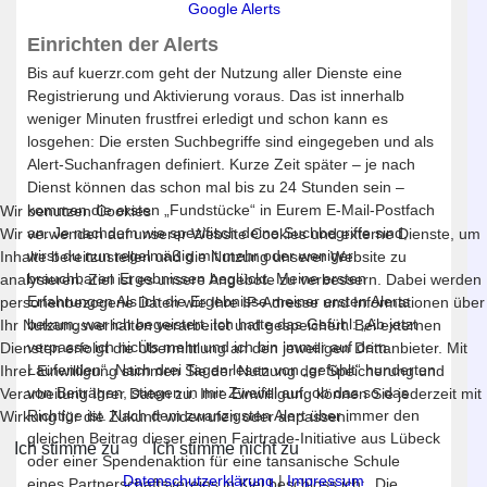
Google Alerts
Einrichten der Alerts
Bis auf kuerzr.com geht der Nutzung aller Dienste eine
Registrierung und Aktivierung voraus. Das ist innerhalb
weniger Minuten frustfrei erledigt und schon kann es
losgehen: Die ersten Suchbegriffe sind eingegeben und als
Alert-Suchanfragen definiert. Kurze Zeit später – je nach
Dienst können das schon mal bis zu 24 Stunden sein –
kommen die ersten „Fundstücke“ in Eurem E-Mail-Postfach
Wir benutzen Cookies
an. Je nachdem wie spezifisch deine Suchbegriffe sind,
Wir verwenden auf unserer Website Cookies und externe Dienste, um
wirst du nun regelmäßig mit mehr oder weniger
Inhalte bereitzustellen und die Nutzung unserer Website zu
brauchbaren Ergebnissen beglückt. Meine ersten
analysieren. Ziel ist es unsere Angebote zu verbessern. Dabei werden
Erfahrungen Als ich die Ergebnisse meiner ersten Alerts
personenbezogene Daten wie Ihre IP-Adresse und Informationen über
bekam, war ich begeistert. Ich hatte das Gefühl: „Ab jetzt
Ihr Nutzungsverhalten verarbeitet und gespeichert. Bei externen
verpasse ich nichts mehr und ich bin immer auf dem
Diensten erfolgt die Übermittlung an den jeweiligen Drittanbieter. Mit
Laufenden“. Nach drei Tagen lesen von „gefühlt“ hunderten
Ihrer Einwilligung stimmen Sie der Nutzung der Speicherung und
von Beiträgen, stiegen in mir Zweifel auf, ob das so das
Verarbeitung Ihrer Daten zu. Ihre Einwilligung können Sie jederzeit mit
Richtige ist. Nach dem zwanzigsten Alert über immer den
Wirkung für die Zukunft widerrufen oder anpassen.
gleichen Beitrag dieser einen Fairtrade-Initiative aus Lübeck
Ich stimme zu
Ich stimme nicht zu
oder einer Spendenaktion für eine tansanische Schule
Datenschutzerklärung
|
Impressum
eines Partnerschaftsvereins in Kiel beschloss ich: „Die