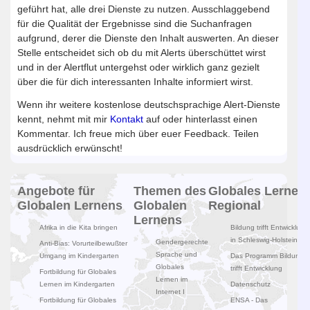
geführt hat, alle drei Dienste zu nutzen. Ausschlaggebend
für die Qualität der Ergebnisse sind die Suchanfragen
aufgrund, derer die Dienste den Inhalt auswerten. An dieser
Stelle entscheidet sich ob du mit Alerts überschüttet wirst
und in der Alertflut untergehst oder wirklich ganz gezielt
über die für dich interessanten Inhalte informiert wirst.
Wenn ihr weitere kostenlose deutschsprachige Alert-Dienste
kennt, nehmt mit mir
Kontakt
auf oder hinterlasst einen
Kommentar. Ich freue mich über euer Feedback. Teilen
ausdrücklich erwünscht!
Angebote für
Themen des
Globales Lernen
Globalen Lernens
Globalen
Regional
Lernens
Afrika in die Kita bringen
Bildung trifft Entwicklung
in Schleswig-Holstein
Gendergerechte
Anti-Bias: Vorurteilbewußter
Sprache und
Umgang im Kindergarten
Das Programm Bildung
Globales
trifft Entwicklung
Fortbildung für Globales
Lernen im
Lernen im Kindergarten
Datenschutz
Internet I
Fortbildung für Globales
ENSA - Das