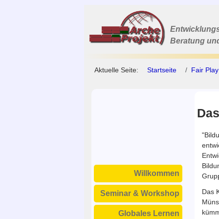
Entwicklungs
Beratung un
Aktuelle Seite:
Startseite
Fair Play
Das
"Bild
entwi
Entwi
Bildu
Willkommen
Grupp
Das K
Seminar & Workshop
Münst
kümme
Globales Lernen