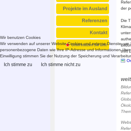
Refer
der p
Projekte im Ausland
Die T
Referenzen
Klima
Kontakt
unter
Wir benutzen Cookies
authe
Wir verwenden auf unserer Website Cookies und externe Dienste, um In
Bildu
Unterstützen Sie uns!
personenbezogene Daten wie Ihre IP-Adresse und Informationen über Ihr
trifft
Einwilligung stimmen Sie der Nutzung der Speicherung und Verarbeitung
Onl
Ich stimme zu
Ich stimme nicht zu
wei
Bildu
Refe
Globa
Ökol
Theme
Webse
Refe