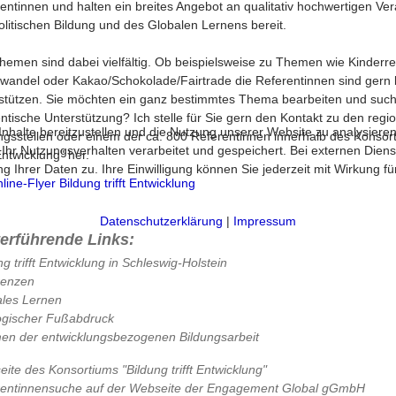
entinnen und halten ein breites Angebot an qualitativ hochwertigen Ve
olitischen Bildung und des Globalen Lernens bereit.
hemen sind dabei vielfältig. Ob beispielsweise zu Themen wie Kinderre
wandel oder Kakao/Schokolade/Fairtrade die Referentinnen sind gern b
stützen. Sie möchten ein ganz bestimmtes Thema bearbeiten und suchen
ntische Unterstützung? Ich stelle für Sie gern den Kontakt zu den regi
halte bereitzustellen und die Nutzung unserer Website zu analysieren
ngsstellen oder einem der ca. 800 Referentinnen innerhalb des Konsor
 Nutzungsverhalten verarbeitet und gespeichert. Bei externen Diensten 
 Entwicklung" her.
 Ihrer Daten zu. Ihre Einwilligung können Sie jederzeit mit Wirkung f
ine-Flyer Bildung trifft Entwicklung
Datenschutzerklärung
|
Impressum
terführende Links:
ng trifft Entwicklung in Schleswig-Holstein
renzen
les Lernen
ogischer Fußabdruck
n der entwicklungsbezogenen Bildungsarbeit
ite des Konsortiums "Bildung trifft Entwicklung"
rentinnensuche auf der Webseite der Engagement Global gGmbH