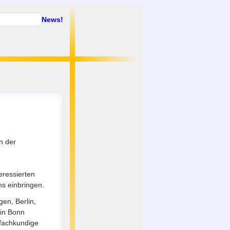
News!
n der
eressierten
ns einbringen.
gen, Berlin,
 in Bonn
 fachkundige