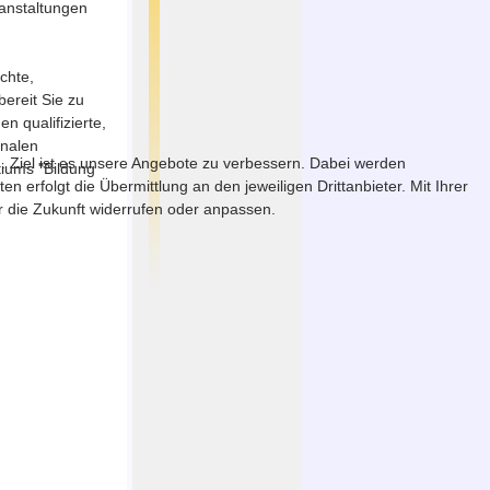
ranstaltungen
chte,
ereit Sie zu
 qualifizierte,
onalen
. Ziel ist es unsere Angebote zu verbessern. Dabei werden
tiums "Bildung
erfolgt die Übermittlung an den jeweiligen Drittanbieter. Mit Ihrer
ür die Zukunft widerrufen oder anpassen.