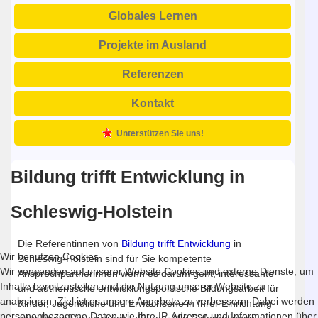
Globales Lernen
Projekte im Ausland
Referenzen
Kontakt
Unterstützen Sie uns!
Bildung trifft Entwicklung in
Schleswig-Holstein
Die Referentinnen von
Bildung trifft Entwicklung
in
Wir benutzen Cookies
Schleswig-Holstein sind für Sie kompetente
Wir verwenden auf unserer Website Cookies und externe Dienste, um
Ansprechpartnerinnen wenn es darum geht, interessante
Inhalte bereitzustellen und die Nutzung unserer Website zu
und authentische entwicklungspolitische Bildungsarbeit für
analysieren. Ziel ist es unsere Angebote zu verbessern. Dabei werden
Kinder, Jugendliche und Erwachsene in Ihrer Einrichtung
personenbezogene Daten wie Ihre IP-Adresse und Informationen über
oder Ihrem Verein durchzuführen. Alle Referentinnen