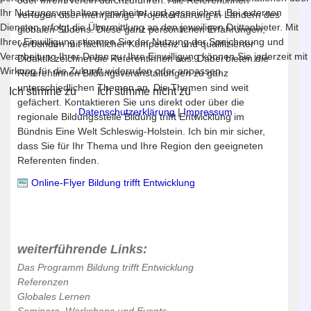
Ihr Nutzungsverhalten verarbeitet und gespeichert. Bei externen
verfügen über mehrjährige Projekterfahrung in Ländern des
Diensten erfolgt die Übermittlung an den jeweiligen Drittanbieter. Mit
globalen Südens. Diese ganz persönlichen Erfahrungen,
Ihrer Einwilligung stimmen Sie der Nutzung der Speicherung und
verbunden mit fachlicher Kompetenz und qualifizierter
Verarbeitung Ihrer Daten zu. Ihre Einwilligung können Sie jederzeit mit
Didaktik zeichnet die Referentinnen aus. Dabei bieten die
Wirkung für die Zukunft widerrufen oder anpassen.
Referentinnen Bildungsveranstaltungen zu ganz
unterschiedlichen Themen an. Die Themen sind weit
Ich stimme zu
Ich stimme nicht zu
gefächert. Kontaktieren Sie uns direkt oder über die
Datenschutzerklärung
|
Impressum
regionale Bildungsstelle Bildung trifft Entwicklung im
Bündnis Eine Welt Schleswig-Holstein. Ich bin mir sicher,
dass Sie für Ihr Thema und Ihre Region den geeigneten
Referenten finden.
Online-Flyer Bildung trifft Entwicklung
weiterführende Links:
Das Programm Bildung trifft Entwicklung
Referenzen
Globales Lernen