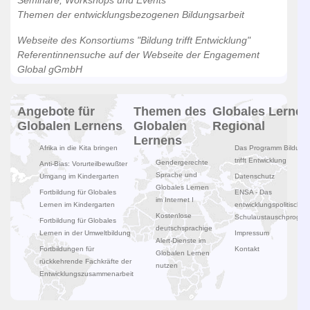
Seminare, Workshops und Events
Themen der entwicklungsbezogenen Bildungsarbeit
Webseite des Konsortiums "Bildung trifft Entwicklung"
Referentinnensuche auf der Webseite der Engagement
Global gGmbH
Angebote für
Themen des
Globales Lernen
Globalen Lernens
Globalen
Regional
Lernens
Afrika in die Kita bringen
Das Programm Bildung
trifft Entwicklung
Gendergerechte
Anti-Bias: Vorurteilbewußter
Sprache und
Umgang im Kindergarten
Datenschutz
Globales Lernen
Fortbildung für Globales
ENSA - Das
im Internet I
Lernen im Kindergarten
entwicklungspolitische
Kostenlose
Schulaustauschprogr
Fortbildung für Globales
deutschsprachige
Lernen in der Umweltbildung
Impressum
Alert-Dienste im
Fortbildungen für
Kontakt
Globalen Lernen
rückkehrende Fachkräfte der
nutzen
Entwicklungszusammenarbeit