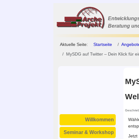
Entwicklungs
Beratung un
Aktuelle Seite:
Startseite
Angebot
MySDG auf Twitter – Dein Klick für e
MyS
Wel
Geschrie
Wähle
Willkommen
entsp
Seminar & Workshop
Jetzt