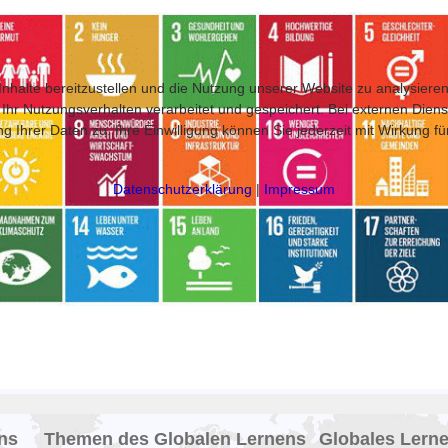
halte bereitzustellen und die Nutzung unserer Website zu analysieren
 Nutzungsverhalten verarbeitet und gespeichert. Bei externen Diensten 
 Ihrer Daten zu. Ihre Einwilligung können Sie jederzeit mit Wirkung f
Datenschutzerklärung
|
Impressum
ns
Themen des Globalen Lernens
Globales Lern