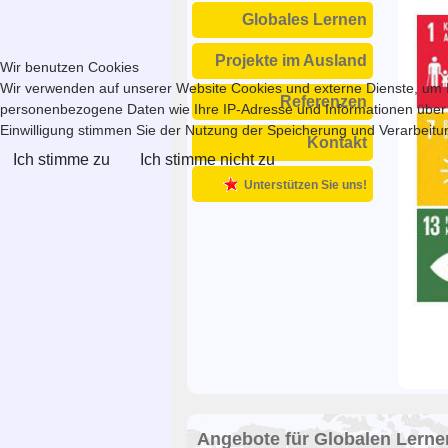
Globales Lernen
Projekte im Ausland
Wir benutzen Cookies
Wir verwenden auf unserer Website Cookies und externe Dienste, um In
Referenzen
personenbezogene Daten wie Ihre IP-Adresse und Informationen über Ihr
Einwilligung stimmen Sie der Nutzung der Speicherung und Verarbeitung
Kontakt
Ich stimme zu
Ich stimme nicht zu
Unterstützen Sie uns!
Angebote für Globalen Lerne