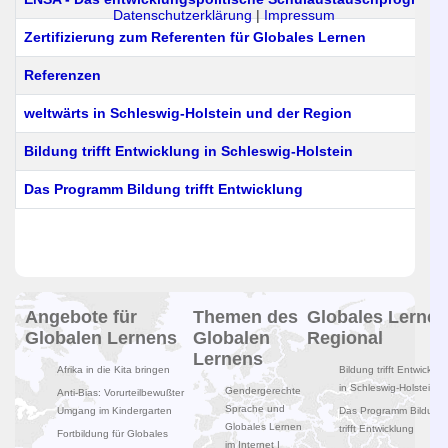
Datenschutzerklärung
|
Impressum
Zertifizierung zum Referenten für Globales Lernen
Referenzen
weltwärts in Schleswig-Holstein und der Region
Bildung trifft Entwicklung in Schleswig-Holstein
Das Programm Bildung trifft Entwicklung
Beiträge
Angebote für
Themen des
Globales Lernen
Globalen Lernens
Globalen
Regional
Lernens
Afrika in die Kita bringen
Bildung trifft Entwicklun
in Schleswig-Holstein
Gendergerechte
Anti-Bias: Vorurteilbewußter
Sprache und
Umgang im Kindergarten
Das Programm Bildung
Globales Lernen
trifft Entwicklung
Fortbildung für Globales
im Internet I