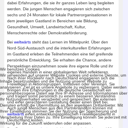
dabei Erfahrungen, die sie ihr ganzes Leben lang begleiten
werden. Die jungen Menschen engagieren sich zwischen
sechs und 24 Monaten für lokale Partnerorganisationen in
dem jeweiligen Gastland in Bereichen wie Bildung,
Gesundheit, Umwelt, Landwirtschaft, Kultur,
Menschenrechte oder Demokratieförderung.
Bei
weltwärts
steht das Lernen im Mittelpunkt. Über den
Nord-Süd-Austausch und die interkulturellen Erfahrungen
im Gastland erleben die Teilnehmenden eine tief greifende
persönliche Entwicklung. Sie erhalten die Chance, andere
Perspektiven einzunehmen sowie ihre eigene Rolle und ihr
Wir benutzen Cookies
eigenes Handeln in einer globalisierten Welt reflektieren.
Wir verwenden auf unserer Website Cookies und externe Dienste, um
Nach ihrer Rückkehr nach Deutschland engagieren sich die
Inhalte bereitzustellen und die Nutzung unserer Website zu
Freiwilligen in Aktionsgruppen, Initiativen oder Vereinen. Sie
analysieren. Ziel ist es unsere Angebote zu verbessern. Dabei werden
bringen ihre Erfahrungen in die deutsche Gesellschaft ein
personenbezogene Daten wie Ihre IP-Adresse und Informationen über
und tragen somit persönlich zu einem besseren Verständnis
Ihr Nutzungsverhalten verarbeitet und gespeichert. Bei externen
und einer gerechteren Gestaltung dieser einen Welt bei.
Diensten erfolgt die Übermittlung an den jeweiligen Drittanbieter. Mit
Auch junge Menschen aus den Partnerländern können mit
Ihrer Einwilligung stimmen Sie der Nutzung der Speicherung und
weltwärts
einen entwicklungspolitischen Freiwilligendienst in
Verarbeitung Ihrer Daten zu. Ihre Einwilligung können Sie jederzeit mit
Deutschland leisten.
Wirkung für die Zukunft widerrufen oder anpassen.