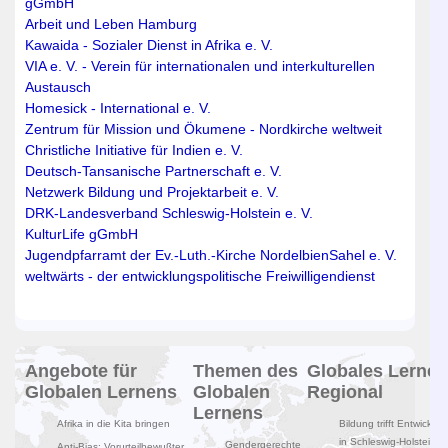
gGmbH
Arbeit und Leben Hamburg
Kawaida - Sozialer Dienst in Afrika e. V.
VIA e. V. - Verein für internationalen und interkulturellen
Austausch
Homesick - International e. V.
Zentrum für Mission und Ökumene - Nordkirche weltweit
Christliche Initiative für Indien e. V.
Deutsch-Tansanische Partnerschaft e. V.
Netzwerk Bildung und Projektarbeit e. V.
DRK-Landesverband Schleswig-Holstein e. V.
KulturLife gGmbH
Jugendpfarramt der Ev.-Luth.-Kirche Nordelbien
Sahel e. V.
weltwärts - der entwicklungspolitische Freiwilligendienst
Angebote für
Themen des
Globales Lernen
Globalen Lernens
Globalen
Regional
Lernens
Afrika in die Kita bringen
Bildung trifft Entwicklun
in Schleswig-Holstein
Gendergerechte
Anti-Bias: Vorurteilbewußter