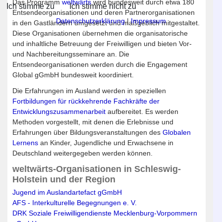
Das Programm
weltwärts
wird bundesweit durch etwa 180
Ich stimme zu
Ich stimme nicht zu
Entsendeorganisationen und deren Partnerorganisationen
Datenschutzerklärung
|
Impressum
in den Gastländern umgesetzt und maßgeblich mitgestaltet.
Diese Organisationen übernehmen die organisatorische
und inhaltliche Betreuung der Freiwilligen und bieten Vor-
und Nachbereitungsseminare an. Die
Entsendeorganisationen werden durch die Engagement
Global gGmbH bundesweit koordiniert.
Die Erfahrungen im Ausland werden in speziellen
Fortbildungen für rückkehrende Fachkräfte der
Entwicklungszusammenarbeit
aufbereitet. Es werden
Methoden vorgestellt, mit denen die Erlebnisse und
Erfahrungen über Bildungsveranstaltungen des
Globalen
Lernens
an Kinder, Jugendliche und Erwachsene in
Deutschland weitergegeben werden können.
weltwärts-Organisationen in Schleswig-
Holstein und der Region
Jugend im Ausland
artefact gGmbH
AFS - Interkulturelle Begegnungen e. V.
DRK Soziale Freiwilligendienste Mecklenburg-Vorpommern