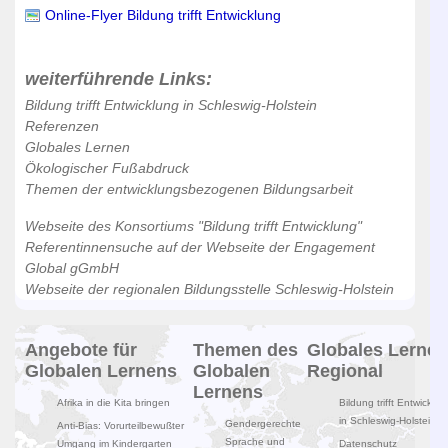
Online-Flyer Bildung trifft Entwicklung
weiterführende Links:
Bildung trifft Entwicklung in Schleswig-Holstein
Referenzen
Globales Lernen
Ökologischer Fußabdruck
Themen der entwicklungsbezogenen Bildungsarbeit
Webseite des Konsortiums "Bildung trifft Entwicklung"
Referentinnensuche auf der Webseite der Engagement
Global gGmbH
Webseite der regionalen Bildungsstelle Schleswig-Holstein
Angebote für
Themen des
Globales Lernen
Globalen Lernens
Globalen
Regional
Lernens
Afrika in die Kita bringen
Bildung trifft Entwicklun
in Schleswig-Holstein
Gendergerechte
Anti-Bias: Vorurteilbewußter
Sprache und
Umgang im Kindergarten
Datenschutz