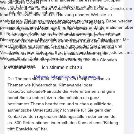
Wir benutzen Cookies
ihre Erfahrungen aus ihrer Tätigkeit in Ländern des
Wir verwenden auf unserer Website Cookies und externe Dienste, um
globalen Südens einbringen.
Inhalte bereitzustellen und die Nutzung unserer Website zu
analysieren. Ziel ist es unsere Angebote zu verbessern. Dabei werden
Das Konsortium BtE ist bundesweit aktiv. Regionale
personenbezogene Daten wie Ihre IP-Adresse und Informationen über
Bildungsstellen in Göttingen, Berlin, Münster, Erfurt,
Ihr Nutzungsverhalten verarbeitet und gespeichert. Bei externen
Reutlingen, Kiel und in der Zentrale bei Engagement Global
Diensten erfolgt die Übermittlung an den jeweiligen Drittanbieter. Mit
in Bonn kümmern sich um die Anfragen aus den jeweiligen
Ihrer Einwilligung stimmen Sie der Nutzung der Speicherung und
Regionen. Sie vermitteln fachkundige Referentinnen und
Verarbeitung Ihrer Daten zu. Ihre Einwilligung können Sie jederzeit mit
halten ein breites Angebot an qualitativ hochwertigen
Wirkung für die Zukunft widerrufen oder anpassen.
Veranstaltungen der politischen Bildung und des Globalen
Lernens bereit.
Ich stimme zu
Ich stimme nicht zu
Datenschutzerklärung
|
Impressum
Die Themen sind dabei vielfältig. Ob beispielsweise zu
Themen wie Kinderrechte, Klimawandel oder
Kakao/Schokolade/Fairtrade die Referentinnen sind gern
bereit Sie zu unterstützen. Sie möchten ein ganz
bestimmtes Thema bearbeiten und suchen qualifizierte,
authentische Unterstützung? Ich stelle für Sie gern den
Kontakt zu den regionalen Bildungsstellen oder einem der
ca. 800 Referentinnen innerhalb des Konsortiums "Bildung
trifft Entwicklung" her.