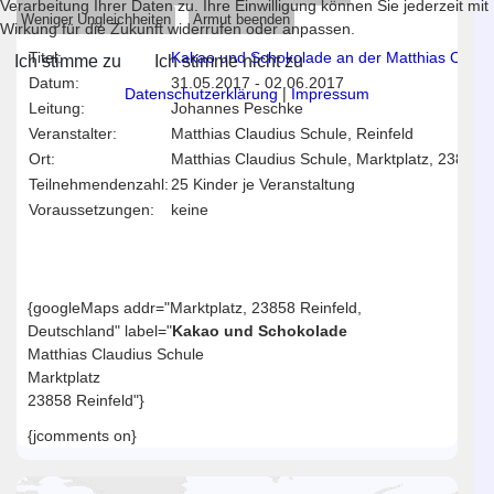
Verarbeitung Ihrer Daten zu. Ihre Einwilligung können Sie jederzeit mit
Weniger Ungleichheiten
Armut beenden
Wirkung für die Zukunft widerrufen oder anpassen.
Titel:
Kakao und Schokolade an der Matthias Claudi
Ich stimme zu
Ich stimme nicht zu
Datum:
31.05.2017
-
02.06.2017
Datenschutzerklärung
|
Impressum
Leitung:
Johannes Peschke
Veranstalter:
Matthias Claudius Schule, Reinfeld
Ort:
Matthias Claudius Schule, Marktplatz, 23858 R
Teilnehmendenzahl:
25 Kinder je Veranstaltung
Voraussetzungen:
keine
{googleMaps addr="Marktplatz, 23858 Reinfeld,
Deutschland" label="
Kakao und Schokolade
Matthias Claudius Schule
Marktplatz
23858 Reinfeld"}
{jcomments on}