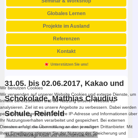
Seminar & Workshop
Globales Lernen
Projekte im Ausland
Referenzen
Kontakt
Unterstützen Sie uns!
31.05. bis 02.06.2017, Kakao und
Wir benutzen Cookies
Wir verwenden auf unserer Website Cookies und externe Dienste, um
Schokolade, Matthias Claudius
Inhalte bereitzustellen und die Nutzung unserer Website zu
analysieren. Ziel ist es unsere Angebote zu verbessern. Dabei werden
Schule, Reinfeld
personenbezogene Daten wie Ihre IP-Adresse und Informationen über
Ihr Nutzungsverhalten verarbeitet und gespeichert. Bei externen
Diensten erfolgt die Übermittlung an den jeweiligen Drittanbieter. Mit
Geschrieben von:
Johannes Peschke
Veröffentlicht: 09. Mai 2017
Ihrer Einwilligung stimmen Sie der Nutzung der Speicherung und
Menschenwürdige Arbeit und Wirtschaftswachstum