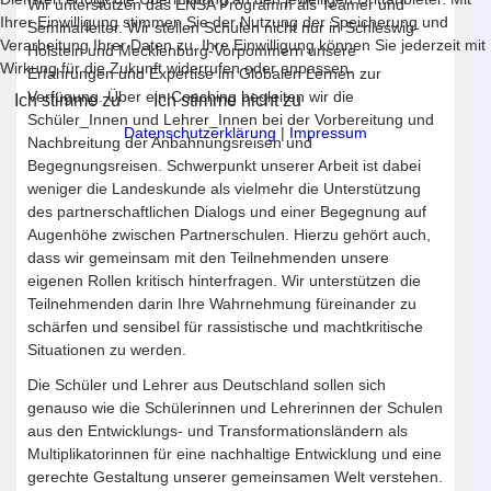
Wir unterstützen das ENSA Programm als Teamer und
Ihrer Einwilligung stimmen Sie der Nutzung der Speicherung und
Seminarleiter. Wir stellen Schulen nicht nur in Schleswig-
Verarbeitung Ihrer Daten zu. Ihre Einwilligung können Sie jederzeit mit
Holstein und Mecklenburg-Vorpommern unsere
Wirkung für die Zukunft widerrufen oder anpassen.
Erfahrungen und Expertise im Globalen Lernen zur
Verfügung. Über ein Coaching begleiten wir die
Ich stimme zu
Ich stimme nicht zu
Schüler_Innen und Lehrer_Innen bei der Vorbereitung und
Datenschutzerklärung
|
Impressum
Nachbreitung der Anbahnungsreisen und
Begegnungsreisen. Schwerpunkt unserer Arbeit ist dabei
weniger die Landeskunde als vielmehr die Unterstützung
des partnerschaftlichen Dialogs und einer Begegnung auf
Augenhöhe zwischen Partnerschulen. Hierzu gehört auch,
dass wir gemeinsam mit den Teilnehmenden unsere
eigenen Rollen kritisch hinterfragen. Wir unterstützen die
Teilnehmenden darin Ihre Wahrnehmung füreinander zu
schärfen und sensibel für rassistische und machtkritische
Situationen zu werden.
Die Schüler und Lehrer aus Deutschland sollen sich
genauso wie die Schülerinnen und Lehrerinnen der Schulen
aus den Entwicklungs- und Transformationsländern als
Multiplikatorinnen für eine nachhaltige Entwicklung und eine
gerechte Gestaltung unserer gemeinsamen Welt verstehen.