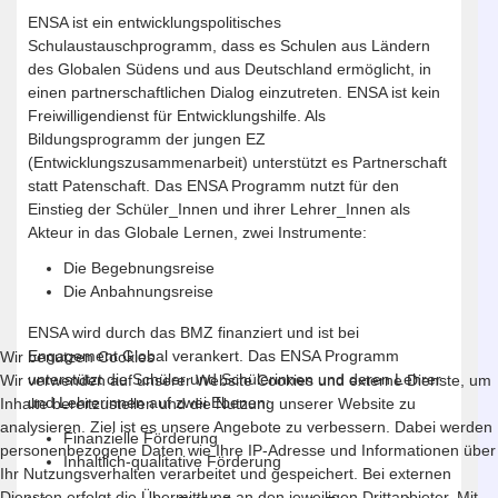
ENSA ist ein entwicklungspolitisches
Schulaustauschprogramm, dass es Schulen aus Ländern
des Globalen Südens und aus Deutschland ermöglicht, in
einen partnerschaftlichen Dialog einzutreten. ENSA ist kein
Freiwilligendienst für Entwicklungshilfe. Als
Bildungsprogramm der jungen EZ
(Entwicklungszusammenarbeit) unterstützt es Partnerschaft
statt Patenschaft. Das ENSA Programm nutzt für den
Einstieg der Schüler_Innen und ihrer Lehrer_Innen als
Akteur in das Globale Lernen, zwei Instrumente:
Die Begebnungsreise
Die Anbahnungsreise
ENSA wird durch das BMZ finanziert und ist bei
Engagement Global verankert. Das ENSA Programm
Wir benutzen Cookies
unterstützt die Schüler und Schülerinnen und deren Lehrer
Wir verwenden auf unserer Website Cookies und externe Dienste, um
und Lehrerinnen auf zwei Ebenen:
Inhalte bereitzustellen und die Nutzung unserer Website zu
analysieren. Ziel ist es unsere Angebote zu verbessern. Dabei werden
Finanzielle Förderung
personenbezogene Daten wie Ihre IP-Adresse und Informationen über
Inhaltlich-qualitative Förderung
Ihr Nutzungsverhalten verarbeitet und gespeichert. Bei externen
Diensten erfolgt die Übermittlung an den jeweiligen Drittanbieter. Mit