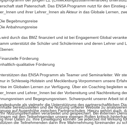
erschaft statt Patenschaft. Das ENSA Programm nutzt für den Einstieg 
er_Innen und ihrer Lehrer_Innen als Akteur in das Globale Lernen, zwe
Die Begebnungsreise
Die Anbahnungsreise
wird durch das BMZ finanziert und ist bei Engagement Global verank
amm unterstützt die Schüler und Schülerinnen und deren Lehrer und L
 Ebenen:
Finanzielle Förderung
Inhaltlich-qualitative Förderung
nterstützen das ENSA Programm als Teamer und Seminarleiter. Wir ste
 nur in Schleswig-Holstein und Mecklenburg-Vorpommern unsere Erfa
tise im Globalen Lernen zur Verfügung. Über ein Coaching begleiten wi
er_Innen und Lehrer_Innen bei der Vorbereitung und Nachbreitung de
nungsreisen und Begegnungsreisen. Schwerpunkt unserer Arbeit ist d
andeskunde als vielmehr die Unterstützung des partnerschaftlichen Dia
halte bereitzustellen und die Nutzung unserer Website zu analysieren
nung auf Augenhöhe zwischen Partnerschulen. Hierzu gehört auch, da
 Nutzungsverhalten verarbeitet und gespeichert. Bei externen Diensten 
nsam mit den Teilnehmenden unsere eigenen Rollen kritisch hinterfra
 Ihrer Daten zu. Ihre Einwilligung können Sie jederzeit mit Wirkung f
stützen die Teilnehmenden darin Ihre Wahrnehmung füreinander zu sc