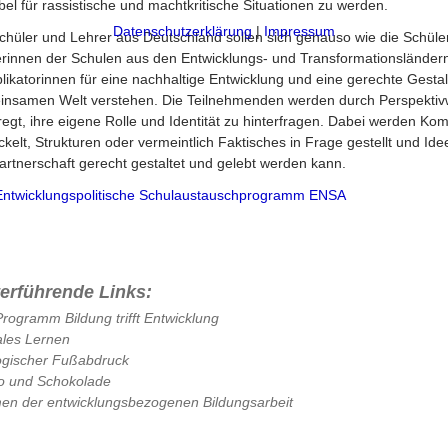
bel für rassistische und machtkritische Situationen zu werden.
Datenschutzerklärung
|
Impressum
chüler und Lehrer aus Deutschland sollen sich genauso wie die Schüle
rinnen der Schulen aus den Entwicklungs- und Transformationsländern
plikatorinnen für eine nachhaltige Entwicklung und eine gerechte Gesta
nsamen Welt verstehen. Die Teilnehmenden werden durch Perspektiv
egt, ihre eigene Rolle und Identität zu hinterfragen. Dabei werden K
ckelt, Strukturen oder vermeintlich Faktisches in Frage gestellt und Ide
artnerschaft gerecht gestaltet und gelebt werden kann.
Entwicklungspolitische Schulaustauschprogramm ENSA
terführende Links:
rogramm Bildung trifft Entwicklung
les Lernen
ogischer Fußabdruck
o und Schokolade
n der entwicklungsbezogenen Bildungsarbeit