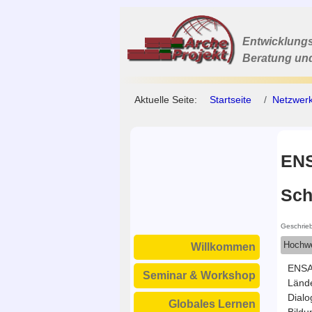
Entwicklungs
Beratung un
Aktuelle Seite:
Startseite
Netzwerk
ENS
Sch
Geschrie
Hochwe
Willkommen
ENSA 
Seminar & Workshop
Lände
Dialo
Globales Lernen
Bildu