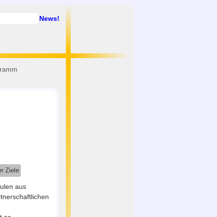
News!
ogramm
r Ziele
hulen aus
tnerschaftlichen
t es