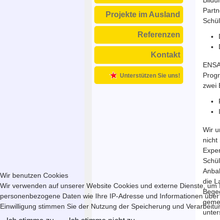
Partn
Projekte im Ausland
Schül
Referenzen
Kontakt
ENSA 
Progr
Unterstützen Sie uns!
zwei
Wir u
nicht
Exper
Schül
Anbah
Wir benutzen Cookies
die L
Wir verwenden auf unserer Website Cookies und externe Dienste, um In
Begeg
personenbezogene Daten wie Ihre IP-Adresse und Informationen über Ihr
gemei
Einwilligung stimmen Sie der Nutzung der Speicherung und Verarbeitung
unter