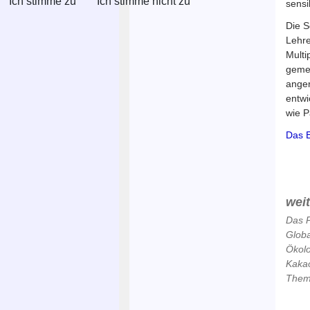
Ich stimme zu
Ich stimme nicht zu
sensi
Die S
Lehre
Multi
gemei
anger
entwi
wie P
Das 
wei
Das P
Globa
Ökol
Kaka
Theme