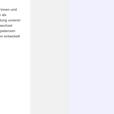
rinnen und
 als
ltung unserer
wechsel
ompetenzen
en entwickelt