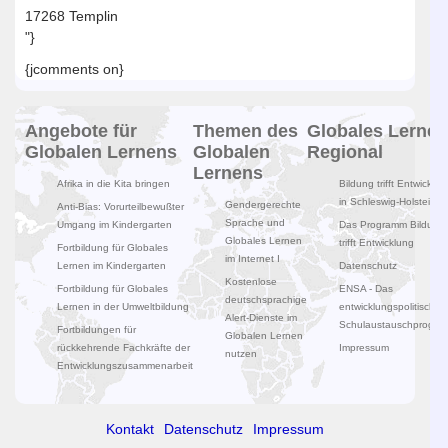
17268 Templin
"}
{jcomments on}
Angebote für
Themen des
Globales Lernen
Globalen Lernens
Globalen
Regional
Lernens
Afrika in die Kita bringen
Bildung trifft Entwicklun
in Schleswig-Holstein
Gendergerechte
Anti-Bias: Vorurteilbewußter
Sprache und
Umgang im Kindergarten
Das Programm Bildung
Globales Lernen
trifft Entwicklung
Fortbildung für Globales
im Internet I
Lernen im Kindergarten
Datenschutz
Kostenlose
Fortbildung für Globales
ENSA - Das
deutschsprachige
Lernen in der Umweltbildung
entwicklungspolitische
Alert-Dienste im
Schulaustauschprogr
Fortbildungen für
Globalen Lernen
rückkehrende Fachkräfte der
Impressum
nutzen
Entwicklungszusammenarbeit
Kontakt
Datenschutz
Impressum