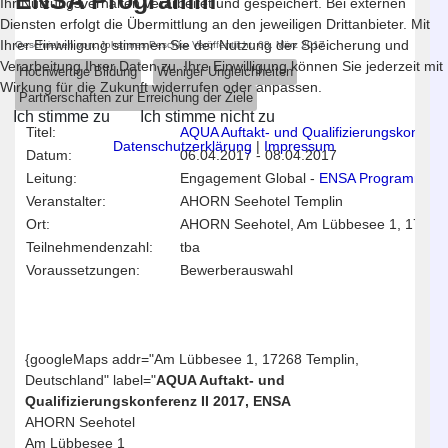
ENSA Programm
Ihr Nutzungsverhalten verarbeitet und gespeichert. Bei externen
Diensten erfolgt die Übermittlung an den jeweiligen Drittanbieter. Mit
Ihrer Einwilligung stimmen Sie der Nutzung der Speicherung und
Geschrieben von:
Johannes Peschke
Veröffentlicht: 08. März 2017
Verarbeitung Ihrer Daten zu. Ihre Einwilligung können Sie jederzeit mit
Hochwertige Bildung
Weniger Ungleichheiten
Wirkung für die Zukunft widerrufen oder anpassen.
Partnerschaften zur Erreichung der Ziele
Ich stimme zu
Ich stimme nicht zu
Titel:
AQUA Auftakt- und Qualifizierungskonfere
Datenschutzerklärung
|
Impressum
Datum:
06.04.2017
-
08.04.2017
Leitung:
Engagement Global -
ENSA Programm
Veranstalter:
AHORN Seehotel Templin
Ort:
AHORN Seehotel, Am Lübbesee 1, 17268 
Teilnehmendenzahl:
tba
Voraussetzungen:
Bewerberauswahl
{googleMaps addr="Am Lübbesee 1, 17268 Templin,
Deutschland" label="
AQUA Auftakt- und
Qualifizierungskonferenz II 2017, ENSA
AHORN Seehotel
Am Lübbesee 1