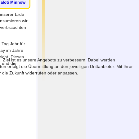
Maloti Minnow
unserer Erde
onsumieren wir
 verbrauchten
 Tag Jahr für
Day im Jahre
icht. Dieses
. Ziel ist es unsere Angebote zu verbessern. Dabei werden
h und die
erfolgt die Übermittlung an den jeweiligen Drittanbieter. Mit Ihrer
ür die Zukunft widerrufen oder anpassen.