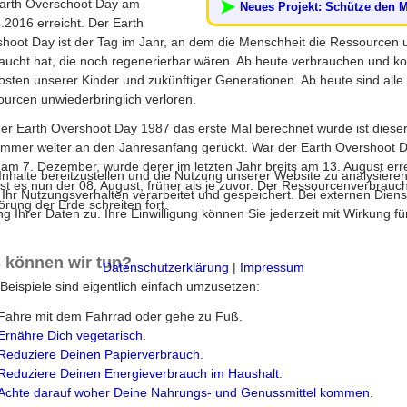
arth Overschoot Day am
Neues Projekt: Schütze den 
.2016 erreicht. Der Earth
hoot Day ist der Tag im Jahr, an dem die Menschheit die Ressourcen 
aucht hat, die noch regenerierbar wären. Ab heute verbrauchen und k
osten unserer Kinder und zukünftiger Generationen. Ab heute sind alle
urcen unwiederbringlich verloren.
der Earth Overshoot Day 1987 das erste Mal berechnet wurde ist dieser
immer weiter an den Jahresanfang gerückt. War der Earth Overshoot 
am 7. Dezember, wurde derer im letzten Jahr breits am 13. August erre
halte bereitzustellen und die Nutzung unserer Website zu analysieren
ist es nun der 08. August, früher als je zuvor. Der Ressourcenverbrauc
 Nutzungsverhalten verarbeitet und gespeichert. Bei externen Diensten 
örung der Erde schreiten fort.
 Ihrer Daten zu. Ihre Einwilligung können Sie jederzeit mit Wirkung f
 können wir tun?
Datenschutzerklärung
|
Impressum
 Beispiele sind eigentlich einfach umzusetzen:
Fahre mit dem Fahrrad oder gehe zu Fuß.
Ernähre Dich vegetarisch
.
Reduziere Deinen Papierverbrauch
.
Reduziere Deinen Energieverbrauch im Haushalt
.
Achte darauf woher Deine Nahrungs- und Genussmittel kommen
.