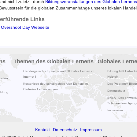
und nicht zuletzt: durch
Bildungsveranstaltungen des Globalen Lernens
Bewusstsein für die globalen Zusammenhänge unseres lokalen Handel
terführende Links
 Overshoot Day Webseite
ns
Themen des Globalen Lernens
Globales Lern
Gendergerechte Sprache und Globales Lernen im
Bildung trifft Entwick
Internet I
Holstein
garten
Kostenlose deutschsprachige Alert-Dienste im
Das Programm Bildung
n
Globalen Lernen nutzen
Datenschutz
ildung
ENSA - Das entwicklu
Schulaustauschpro
Impressum
Kontakt
Datenschutz
Impressum