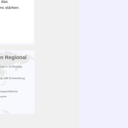
das
ns stärken.
en Regional
lung in Schleswig-
 trifft Entwicklung
ngspolitische
gramm