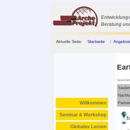
Entwicklungs
Beratung un
Aktuelle Seite:
Startseite
Angebot
Ear
Geschrie
Sauber
Nachha
Willkommen
Partner
Seminar & Workshop
Globales Lernen