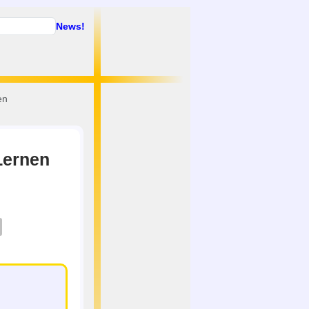
News!
en
Lernen