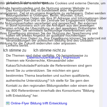
globalen Südens einbringen.
Wir verwenden auf unserer Website Cookies und externe Dienste, um
Inhalte bereitzustellen und die Nutzung unserer Website zu
Das Konsortium BtE ist bundesweit aktiv. Regionale
analysieren. Ziel ist es unsere Angebote zu verbessern. Dabei werden
Bildungsstellen in Göttingen, Berlin, Münster, Erfurt,
personenbezogene Daten wie Ihre IP-Adresse und Informationen über
Reutlingen, Kiel und in der Zentrale bei Engagement Global
Ihr Nutzungsverhalten verarbeitet und gespeichert. Bei externen
in Bonn kümmern sich um die Anfragen aus den jeweiligen
Diensten erfolgt die Übermittlung an den jeweiligen Drittanbieter. Mit
Regionen. Sie vermitteln fachkundige Referentinnen und
Ihrer Einwilligung stimmen Sie der Nutzung der Speicherung und
halten ein breites Angebot an qualitativ hochwertigen
Verarbeitung Ihrer Daten zu. Ihre Einwilligung können Sie jederzeit mit
Veranstaltungen der politischen Bildung und des Globalen
Wirkung für die Zukunft widerrufen oder anpassen.
Lernens bereit.
Ich stimme zu
Ich stimme nicht zu
Die Themen sind dabei vielfältig. Ob beispielsweise zu
Datenschutzerklärung
|
Impressum
Themen wie Kinderrechte, Klimawandel oder
Kakao/Schokolade/Fairtrade die Referentinnen sind gern
bereit Sie zu unterstützen. Sie möchten ein ganz
bestimmtes Thema bearbeiten und suchen qualifizierte,
authentische Unterstützung? Ich stelle für Sie gern den
Kontakt zu den regionalen Bildungsstellen oder einem der
ca. 800 Referentinnen innerhalb des Konsortiums "Bildung
trifft Entwicklung" her.
Online-Flyer Bildung trifft Entwicklung