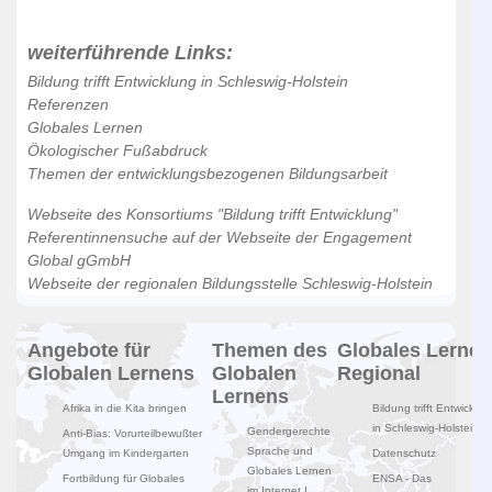
weiterführende Links:
Bildung trifft Entwicklung in Schleswig-Holstein
Referenzen
Globales Lernen
Ökologischer Fußabdruck
Themen der entwicklungsbezogenen Bildungsarbeit
Webseite des Konsortiums "Bildung trifft Entwicklung"
Referentinnensuche auf der Webseite der Engagement
Global gGmbH
Webseite der regionalen Bildungsstelle Schleswig-Holstein
Angebote für
Themen des
Globales Lernen
Globalen Lernens
Globalen
Regional
Lernens
Afrika in die Kita bringen
Bildung trifft Entwicklun
in Schleswig-Holstein
Gendergerechte
Anti-Bias: Vorurteilbewußter
Sprache und
Umgang im Kindergarten
Datenschutz
Globales Lernen
Fortbildung für Globales
ENSA - Das
im Internet I