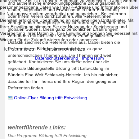
analysieren. Ziel ist es unsere Angebote zu verbessern. Dabei werden
und authentische entwicklungspolitische Bildungsarbeit für
personenbezogene Daten wie Ihre IP-Adresse und Informationen über
Kinder, Jugendliche und Erwachsene in Ihrer Einrichtung
Ihr Nutzungsverhalten verarbeitet und gespeichert. Bei externen
oder Ihrem Verein durchzuführen. Alle Referentinnen
Diensten erfolgt die Übermittlung an den jeweiligen Drittanbieter. Mit
verfügen über mehrjährige Projekterfahrung in Ländern des
Ihrer Einwilligung stimmen Sie der Nutzung der Speicherung und
globalen Südens. Diese ganz persönlichen Erfahrungen,
Verarbeitung Ihrer Daten zu. Ihre Einwilligung können Sie jederzeit mit
verbunden mit fachlicher Kompetenz und qualifizierter
Wirkung für die Zukunft widerrufen oder anpassen.
Didaktik zeichnet die Referentinnen aus. Dabei bieten die
Ich stimme zu
Ich stimme nicht zu
Referentinnen Bildungsveranstaltungen zu ganz
unterschiedlichen Themen an. Die Themen sind weit
Datenschutzerklärung
|
Impressum
gefächert. Kontaktieren Sie uns direkt oder über die
regionale Bildungsstelle Bildung trifft Entwicklung im
Bündnis Eine Welt Schleswig-Holstein. Ich bin mir sicher,
dass Sie für Ihr Thema und Ihre Region den geeigneten
Referenten finden.
Online-Flyer Bildung trifft Entwicklung
weiterführende Links:
Das Programm Bildung trifft Entwicklung