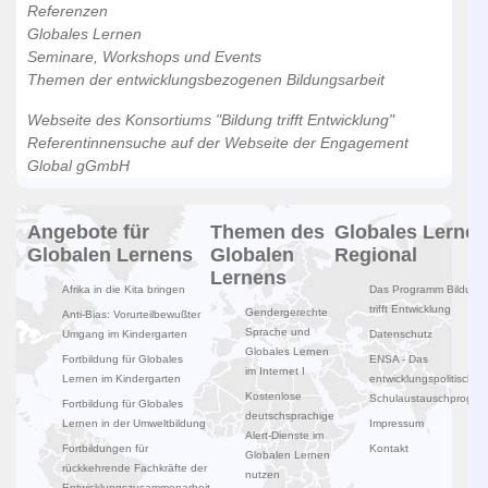
Referenzen
Globales Lernen
Seminare, Workshops und Events
Themen der entwicklungsbezogenen Bildungsarbeit
Webseite des Konsortiums "Bildung trifft Entwicklung"
Referentinnensuche auf der Webseite der Engagement
Global gGmbH
Angebote für
Themen des
Globales Lernen
Globalen Lernens
Globalen
Regional
Lernens
Afrika in die Kita bringen
Das Programm Bildung
trifft Entwicklung
Gendergerechte
Anti-Bias: Vorurteilbewußter
Sprache und
Umgang im Kindergarten
Datenschutz
Globales Lernen
Fortbildung für Globales
ENSA - Das
im Internet I
Lernen im Kindergarten
entwicklungspolitische
Kostenlose
Schulaustauschprogr
Fortbildung für Globales
deutschsprachige
Lernen in der Umweltbildung
Impressum
Alert-Dienste im
Fortbildungen für
Kontakt
Globalen Lernen
rückkehrende Fachkräfte der
nutzen
Entwicklungszusammenarbeit