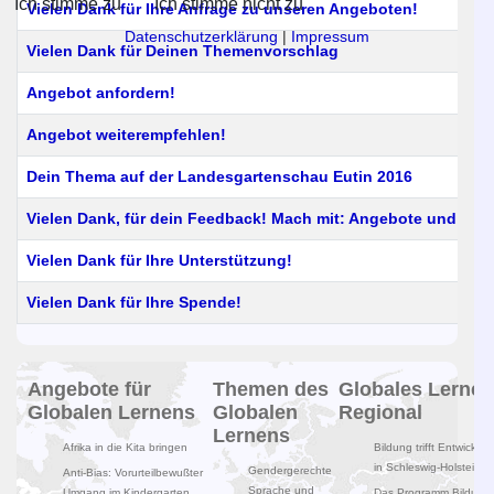
Ich stimme zu
Ich stimme nicht zu
Vielen Dank für Ihre Anfrage zu unseren Angeboten!
Datenschutzerklärung
|
Impressum
Vielen Dank für Deinen Themenvorschlag
Angebot anfordern!
Angebot weiterempfehlen!
Dein Thema auf der Landesgartenschau Eutin 2016
Vielen Dank, für dein Feedback! Mach mit: Angebote und Term
Vielen Dank für Ihre Unterstützung!
Vielen Dank für Ihre Spende!
Beiträge
Angebote für
Themen des
Globales Lernen
Globalen Lernens
Globalen
Regional
Lernens
Afrika in die Kita bringen
Bildung trifft Entwicklun
in Schleswig-Holstein
Gendergerechte
Anti-Bias: Vorurteilbewußter
Sprache und
Umgang im Kindergarten
Das Programm Bildung