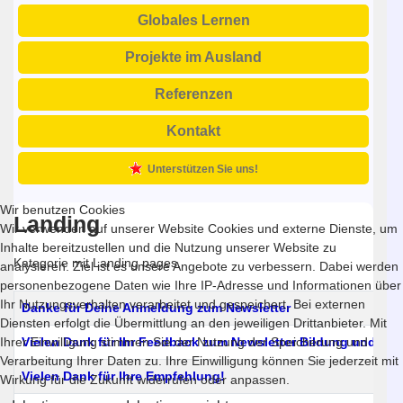
Globales Lernen
Projekte im Ausland
Referenzen
Kontakt
Unterstützen Sie uns!
Wir benutzen Cookies
Landing
Wir verwenden auf unserer Website Cookies und externe Dienste, um
Inhalte bereitzustellen und die Nutzung unserer Website zu
Kategorie mit Landing pages.
analysieren. Ziel ist es unsere Angebote zu verbessern. Dabei werden
personenbezogene Daten wie Ihre IP-Adresse und Informationen über
Ihr Nutzungsverhalten verarbeitet und gespeichert. Bei externen
Titel
Danke für Deine Anmeldung zum Newsletter
Diensten erfolgt die Übermittlung an den jeweiligen Drittanbieter. Mit
Ihrer Einwilligung stimmen Sie der Nutzung der Speicherung und
Vielen Dank für Ihr Feedback zum Newsletter Bildung und En
Verarbeitung Ihrer Daten zu. Ihre Einwilligung können Sie jederzeit mit
Vielen Dank für Ihre Empfehlung!
Wirkung für die Zukunft widerrufen oder anpassen.