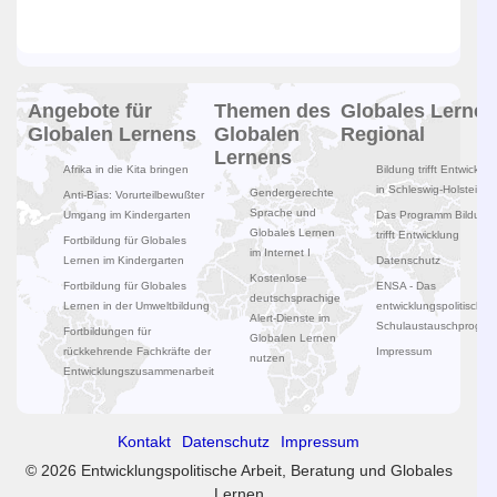
Angebote für
Themen des
Globales Lernen
Globalen Lernens
Globalen
Regional
Lernens
Afrika in die Kita bringen
Bildung trifft Entwicklun
in Schleswig-Holstein
Gendergerechte
Anti-Bias: Vorurteilbewußter
Sprache und
Umgang im Kindergarten
Das Programm Bildung
Globales Lernen
trifft Entwicklung
Fortbildung für Globales
im Internet I
Lernen im Kindergarten
Datenschutz
Kostenlose
Fortbildung für Globales
ENSA - Das
deutschsprachige
Lernen in der Umweltbildung
entwicklungspolitische
Alert-Dienste im
Schulaustauschprogr
Fortbildungen für
Globalen Lernen
rückkehrende Fachkräfte der
Impressum
nutzen
Entwicklungszusammenarbeit
Kontakt
Datenschutz
Impressum
© 2026 Entwicklungspolitische Arbeit, Beratung und Globales
Lernen