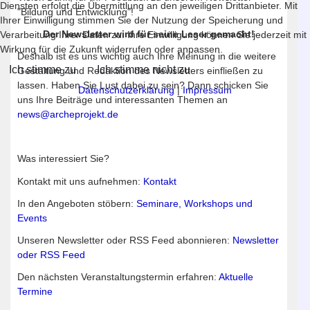
Diensten erfolgt die Übermittlung an den jeweiligen Drittanbieter. Mit
"Bildung und Entwicklung"!
Ihrer Einwilligung stimmen Sie der Nutzung der Speicherung und
Der Newsletter wird für seine Leser gemacht!
Verarbeitung Ihrer Daten zu. Ihre Einwilligung können Sie jederzeit mit
Wirkung für die Zukunft widerrufen oder anpassen.
Deshalb ist es uns wichtig auch Ihre Meinung in die weitere
Ich stimme zu
Ich stimme nicht zu
Gestaltung und Redaktion des Newsletters einfließen zu
lassen. Haben Sie Lust dabei zu sein? Dann schicken Sie
Datenschutzerklärung
|
Impressum
uns Ihre Beiträge und interessanten Themen an
news@archeprojekt.de
Was interessiert Sie?
Kontakt mit uns aufnehmen:
Kontakt
In den Angeboten stöbern:
Seminare, Workshops und
Events
Unseren Newsletter oder RSS Feed abonnieren:
Newsletter
oder RSS Feed
Den nächsten Veranstaltungstermin erfahren:
Aktuelle
Termine