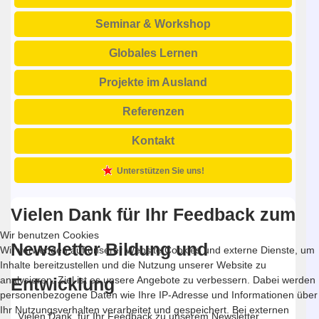
Seminar & Workshop
Globales Lernen
Projekte im Ausland
Referenzen
Kontakt
Unterstützen Sie uns!
Vielen Dank für Ihr Feedback zum
Wir benutzen Cookies
Newsletter Bildung und
Wir verwenden auf unserer Website Cookies und externe Dienste, um
Inhalte bereitzustellen und die Nutzung unserer Website zu
analysieren. Ziel ist es unsere Angebote zu verbessern. Dabei werden
Entwicklung
personenbezogene Daten wie Ihre IP-Adresse und Informationen über
Ihr Nutzungsverhalten verarbeitet und gespeichert. Bei externen
Vielen Dank, für Ihr Feedback zu unserem Newsletter