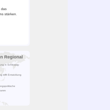
das
ns stärken.
en Regional
lung in Schleswig-
 trifft Entwicklung
ngspolitische
gramm