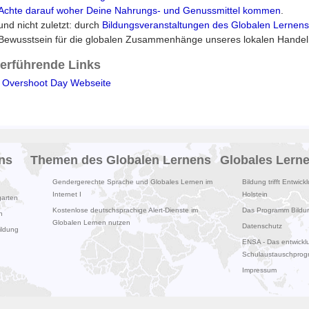
Achte darauf woher Deine Nahrungs- und Genussmittel kommen
.
und nicht zuletzt: durch
Bildungsveranstaltungen des Globalen Lernens
Bewusstsein für die globalen Zusammenhänge unseres lokalen Handel
terführende Links
 Overshoot Day Webseite
ns
Themen des Globalen Lernens
Globales Lern
Gendergerechte Sprache und Globales Lernen im
Bildung trifft Entwick
Internet I
Holstein
garten
Kostenlose deutschsprachige Alert-Dienste im
Das Programm Bildung
n
Globalen Lernen nutzen
Datenschutz
ildung
ENSA - Das entwicklu
Schulaustauschpro
Impressum