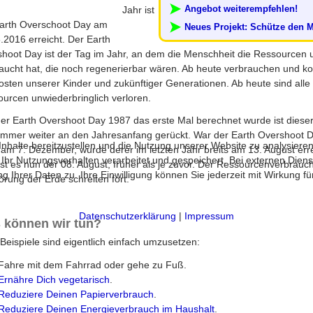
Angebot weiterempfehlen!
Jahr ist
arth Overschoot Day am
Neues Projekt: Schütze den 
.2016 erreicht. Der Earth
hoot Day ist der Tag im Jahr, an dem die Menschheit die Ressourcen 
aucht hat, die noch regenerierbar wären. Ab heute verbrauchen und k
osten unserer Kinder und zukünftiger Generationen. Ab heute sind alle
urcen unwiederbringlich verloren.
der Earth Overshoot Day 1987 das erste Mal berechnet wurde ist dieser
immer weiter an den Jahresanfang gerückt. War der Earth Overshoot 
halte bereitzustellen und die Nutzung unserer Website zu analysieren
am 7. Dezember, wurde derer im letzten Jahr breits am 13. August erre
 Nutzungsverhalten verarbeitet und gespeichert. Bei externen Diensten 
ist es nun der 08. August, früher als je zuvor. Der Ressourcenverbrauc
 Ihrer Daten zu. Ihre Einwilligung können Sie jederzeit mit Wirkung f
örung der Erde schreiten fort.
Datenschutzerklärung
|
Impressum
 können wir tun?
 Beispiele sind eigentlich einfach umzusetzen:
Fahre mit dem Fahrrad oder gehe zu Fuß.
Ernähre Dich vegetarisch
.
Reduziere Deinen Papierverbrauch
.
Reduziere Deinen Energieverbrauch im Haushalt
.