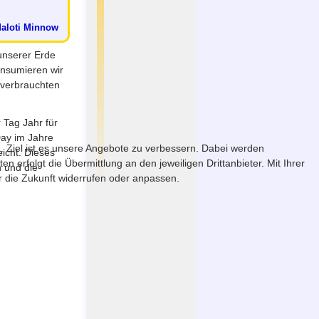
Maloti Minnow
unserer Erde
onsumieren wir
 verbrauchten
 Tag Jahr für
Day im Jahre
. Ziel ist es unsere Angebote zu verbessern. Dabei werden
icht. Dieses
erfolgt die Übermittlung an den jeweiligen Drittanbieter. Mit Ihrer
h und die
ür die Zukunft widerrufen oder anpassen.