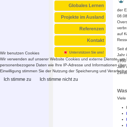
Globales Lernen
der E
08.08
Projekte im Ausland
Overs
verbr
Referenzen
auf K
Resso
Kontakt
Seit 
Unterstützen Sie uns!
Wir benutzen Cookies
Jahr 
Wir verwenden auf unserer Website Cookies und externe Dienste, um In
1990 
personenbezogene Daten wie Ihre IP-Adresse und Informationen über Ihr
Jahr 
Einwilligung stimmen Sie der Nutzung der Speicherung und Verarbeitung
Zerst
Ich stimme zu
Ich stimme nicht zu
Was
Viele