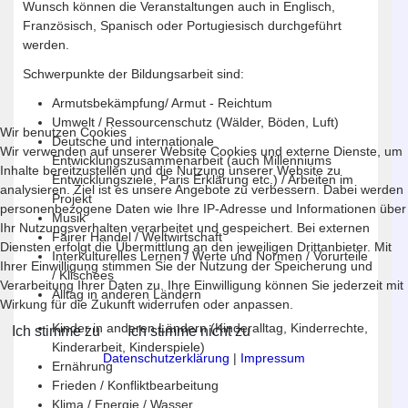
Wunsch können die Veranstaltungen auch in Englisch,
Französisch, Spanisch oder Portugiesisch durchgeführt
werden.
Schwerpunkte der Bildungsarbeit sind:
Armutsbekämpfung/ Armut - Reichtum
Umwelt / Ressourcenschutz (Wälder, Böden, Luft)
Wir benutzen Cookies
Deutsche und internationale
Wir verwenden auf unserer Website Cookies und externe Dienste, um
Entwicklungszusammenarbeit (auch Millenniums
Inhalte bereitzustellen und die Nutzung unserer Website zu
Entwicklungsziele, Paris Erklärung etc.) / Arbeiten im
analysieren. Ziel ist es unsere Angebote zu verbessern. Dabei werden
Projekt
personenbezogene Daten wie Ihre IP-Adresse und Informationen über
Musik
Ihr Nutzungsverhalten verarbeitet und gespeichert. Bei externen
Fairer Handel / Weltwirtschaft
Diensten erfolgt die Übermittlung an den jeweiligen Drittanbieter. Mit
Interkulturelles Lernen / Werte und Normen / Vorurteile
Ihrer Einwilligung stimmen Sie der Nutzung der Speicherung und
/ Klischees
Verarbeitung Ihrer Daten zu. Ihre Einwilligung können Sie jederzeit mit
Alltag in anderen Ländern
Wirkung für die Zukunft widerrufen oder anpassen.
Kinder in anderen Ländern (Kinderalltag, Kinderrechte,
Ich stimme zu
Ich stimme nicht zu
Kinderarbeit, Kinderspiele)
Datenschutzerklärung
|
Impressum
Ernährung
Frieden / Konfliktbearbeitung
Klima / Energie / Wasser