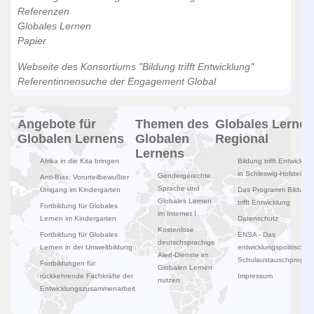
Referenzen
Globales Lernen
Papier
Webseite des Konsortiums "Bildung trifft Entwicklung"
Referentinnensuche der Engagement Global
Angebote für
Themen des
Globales Lernen
Globalen Lernens
Globalen
Regional
Lernens
Afrika in die Kita bringen
Bildung trifft Entwicklun
in Schleswig-Holstein
Gendergerechte
Anti-Bias: Vorurteilbewußter
Sprache und
Umgang im Kindergarten
Das Programm Bildung
Globales Lernen
trifft Entwicklung
Fortbildung für Globales
im Internet I
Lernen im Kindergarten
Datenschutz
Kostenlose
Fortbildung für Globales
ENSA - Das
deutschsprachige
Lernen in der Umweltbildung
entwicklungspolitische
Alert-Dienste im
Schulaustauschprogr
Fortbildungen für
Globalen Lernen
rückkehrende Fachkräfte der
Impressum
nutzen
Entwicklungszusammenarbeit