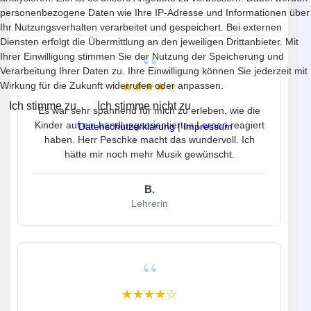
personenbezogene Daten wie Ihre IP-Adresse und Informationen über
Ihr Nutzungsverhalten verarbeitet und gespeichert. Bei externen
Diensten erfolgt die Übermittlung an den jeweiligen Drittanbieter. Mit
Ihrer Einwilligung stimmen Sie der Nutzung der Speicherung und
Verarbeitung Ihrer Daten zu. Ihre Einwilligung können Sie jederzeit mit
★★★★☆
Wirkung für die Zukunft widerrufen oder anpassen.
Ich stimme zu
Ich stimme nicht zu
Es war sehr spannend für mich zu erleben, wie die
Kinder auf ein handlungsorientiertes Lernen reagiert
Datenschutzerklärung
|
Impressum
haben. Herr Peschke macht das wundervoll. Ich
hätte mir noch mehr Musik gewünscht.
B.
Lehrerin
★★★★☆