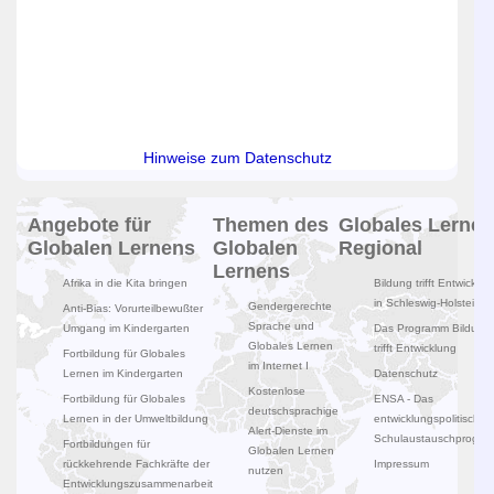
Hinweise zum Datenschutz
Angebote für
Themen des
Globales Lernen
Globalen Lernens
Globalen
Regional
Lernens
Afrika in die Kita bringen
Bildung trifft Entwicklun
in Schleswig-Holstein
Gendergerechte
Anti-Bias: Vorurteilbewußter
Sprache und
Umgang im Kindergarten
Das Programm Bildung
Globales Lernen
trifft Entwicklung
Fortbildung für Globales
im Internet I
Lernen im Kindergarten
Datenschutz
Kostenlose
Fortbildung für Globales
ENSA - Das
deutschsprachige
Lernen in der Umweltbildung
entwicklungspolitische
Alert-Dienste im
Schulaustauschprogr
Fortbildungen für
Globalen Lernen
rückkehrende Fachkräfte der
Impressum
nutzen
Entwicklungszusammenarbeit