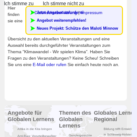
Ich stimme zu
Ich stimme nicht zu
Hier
Datenschutzerklärung
|
Impressum
Jetzt Angebot anfordern!
finden
Angebot weiterempfehlen!
sie eine
Neues Projekt: Schütze den Maloti Minnow
Übersicht zu den aktuellen Veranstaltungen und eine
Auswahl bereits durchgeführter Veranstaltungen zum
Thema "Klimawandel - Wir spielen Klima". Haben Sie
Fragen zu den Veranstaltungen? Keine Scheu! Schreiben
Sie uns eine
E-Mail oder rufen
Sie einfach heute noch an.
Angebote für
Themen des
Globales Lernen
Globalen Lernens
Globalen
Regional
Lernens
Afrika in die Kita bringen
Bildung trifft Entwicklun
in Schleswig-Holstein
Gendergerechte
Anti-Bias: Vorurteilbewußter