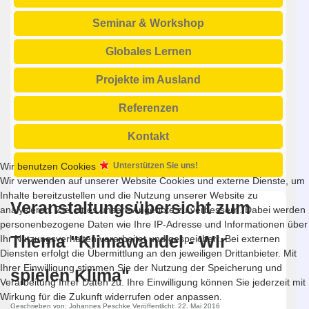
Seminar & Workshop
Globales Lernen
Projekte im Ausland
Referenzen
Kontakt
Wir benutzen Cookies
Unterstützen Sie uns!
Wir verwenden auf unserer Website Cookies und externe Dienste, um
Inhalte bereitzustellen und die Nutzung unserer Website zu
Veranstaltungsübersicht zum
analysieren. Ziel ist es unsere Angebote zu verbessern. Dabei werden
personenbezogene Daten wie Ihre IP-Adresse und Informationen über
Thema "Klimawandel - Wir
Ihr Nutzungsverhalten verarbeitet und gespeichert. Bei externen
Diensten erfolgt die Übermittlung an den jeweiligen Drittanbieter. Mit
Ihrer Einwilligung stimmen Sie der Nutzung der Speicherung und
spielen Klima"
Verarbeitung Ihrer Daten zu. Ihre Einwilligung können Sie jederzeit mit
Wirkung für die Zukunft widerrufen oder anpassen.
Geschrieben von:
Johannes Peschke
Veröffentlicht: 22. Mai 2016