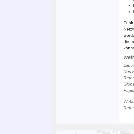
Fühlt
Netzw
werde
die m
könn
wei
Bildu
Das P
Refe
Globa
Papie
Webse
Refe