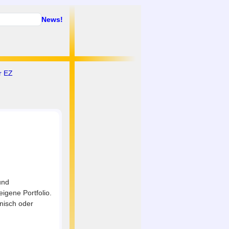
News!
r EZ
und
igene Portfolio.
nisch oder