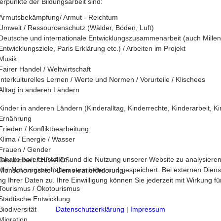
rpunkte der Bildungsarbeit sind:
Armutsbekämpfung/ Armut - Reichtum
Umwelt / Ressourcenschutz (Wälder, Böden, Luft)
Deutsche und internationale Entwicklungszusammenarbeit (auch Mille
Entwicklungsziele, Paris Erklärung etc.) / Arbeiten im Projekt
Musik
Fairer Handel / Weltwirtschaft
Interkulturelles Lernen / Werte und Normen / Vorurteile / Klischees
Alltag in anderen Ländern
Kinder in anderen Ländern (Kinderalltag, Kinderrechte, Kinderarbeit, Ki
Ernährung
Frieden / Konfliktbearbeitung
Klima / Energie / Wasser
Frauen / Gender
halte bereitzustellen und die Nutzung unserer Website zu analysieren
Gesundheit / HIV-AIDS
 Nutzungsverhalten verarbeitet und gespeichert. Bei externen Diensten 
Menschenrechte / Demokratieförderung
 Ihrer Daten zu. Ihre Einwilligung können Sie jederzeit mit Wirkung f
Tourismus / Ökotourismus
Städtische Entwicklung
Datenschutzerklärung
|
Impressum
Biodiversität
Migration