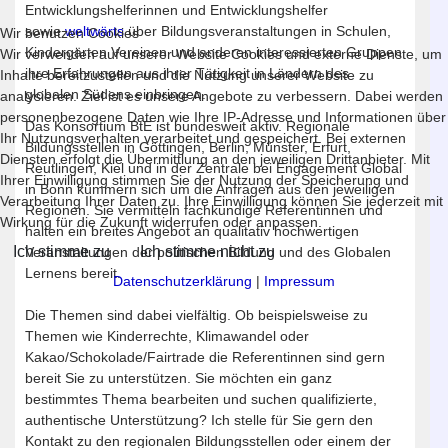
Entwicklungshelferinnen und Entwicklungshelfer
sowie
weltwärts
über Bildungsveranstaltungen in Schulen,
Wir benutzen Cookies
Kindergärten Vereinen und anderen interessierten Gruppen
Wir verwenden auf unserer Website Cookies und externe Dienste, um
ihre Erfahrungen aus ihrer Tätigkeit in Ländern des
Inhalte bereitzustellen und die Nutzung unserer Website zu
globalen Südens einbringen.
analysieren. Ziel ist es unsere Angebote zu verbessern. Dabei werden
personenbezogene Daten wie Ihre IP-Adresse und Informationen über
Das Konsortium BtE ist bundesweit aktiv. Regionale
Ihr Nutzungsverhalten verarbeitet und gespeichert. Bei externen
Bildungsstellen in Göttingen, Berlin, Münster, Erfurt,
Diensten erfolgt die Übermittlung an den jeweiligen Drittanbieter. Mit
Reutlingen, Kiel und in der Zentrale bei Engagement Global
Ihrer Einwilligung stimmen Sie der Nutzung der Speicherung und
in Bonn kümmern sich um die Anfragen aus den jeweiligen
Verarbeitung Ihrer Daten zu. Ihre Einwilligung können Sie jederzeit mit
Regionen. Sie vermitteln fachkundige Referentinnen und
Wirkung für die Zukunft widerrufen oder anpassen.
halten ein breites Angebot an qualitativ hochwertigen
Ich stimme zu
Ich stimme nicht zu
Veranstaltungen der politischen Bildung und des Globalen
Lernens bereit.
Datenschutzerklärung
|
Impressum
Die Themen sind dabei vielfältig. Ob beispielsweise zu
Themen wie Kinderrechte, Klimawandel oder
Kakao/Schokolade/Fairtrade die Referentinnen sind gern
bereit Sie zu unterstützen. Sie möchten ein ganz
bestimmtes Thema bearbeiten und suchen qualifizierte,
authentische Unterstützung? Ich stelle für Sie gern den
Kontakt zu den regionalen Bildungsstellen oder einem der